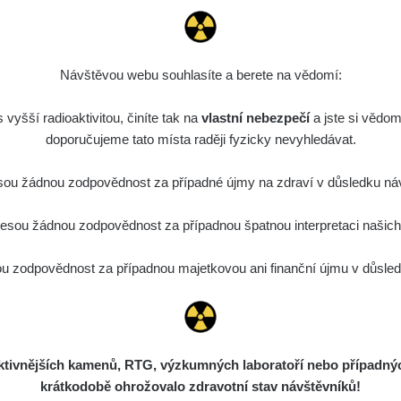
Návštěvou webu souhlasíte a berete na vědomí:
vyšší radioaktivitou, činíte tak na
vlastní nebezpečí
a jste si vědom
doporučujeme tato místa raději fyzicky nevyhledávat.
ou žádnou zodpovědnost za případné újmy na zdraví v důsledku náv
sou žádnou zodpovědnost za případnou špatnou interpretaci našich d
 zodpovědnost za případnou majetkovou ani finanční újmu v důsledk
ivnějších kamenů, RTG, výzkumných laboratoří nebo případných 
krátkodobě ohrožovalo zdravotní stav návštěvníků!