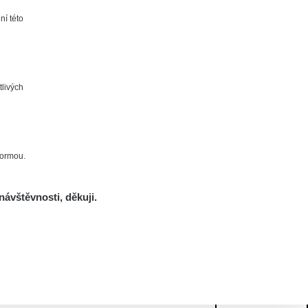
ní této
tlivých
formou.
návštěvnosti, děkuji.
Mám se bát?