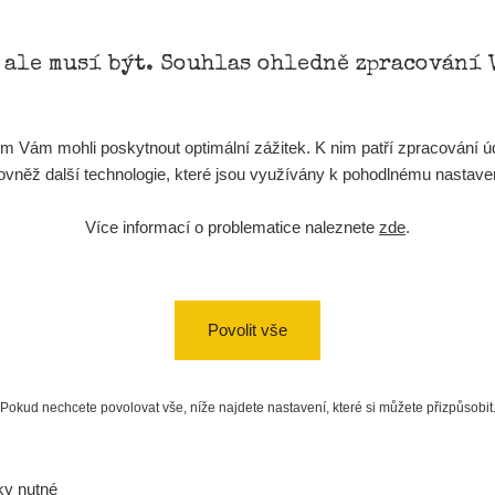
, ale musí být. Souhlas ohledně zpracování 
Vám mohli poskytnout optimální zážitek. K nim patří zpracování úd
t, rovněž další technologie, které jsou využívány k pohodlnému nastav
Více informací o problematice naleznete
zde
.
Povolit vše
Pokud nechcete povolovat vše, níže najdete nastavení, které si můžete přizpůsobit
ky nutné