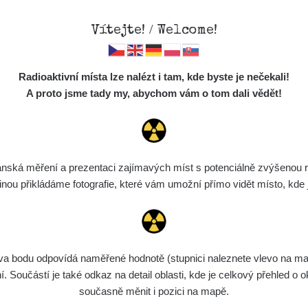
Vítejte! / Welcome!
Mapa
Měření
Lidé
O
Radioaktivní místa lze nalézt i tam, kde byste je nečekali!
Místa
S
A proto jsme tady my, abychom vám o tom dali vědět!
Cesty
Chcete vidět data o tomto místě? Přihlašte se prosím
Předměty
Monitoring
ská měření a prezentaci zajímavých míst s potenciálně zvýšenou ra
Chci se přihlásit
Spektra
u přikládáme fotografie, které vám umožní přímo vidět místo, kde js
Výběr dozimetru
Půjčovna
bodu odpovídá naměřené hodnotě (stupnici naleznete vlevo na mapě)
Součástí je také odkaz na detail oblasti, kde je celkový přehled o ok
současně měnit i pozici na mapě.