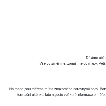
Děláme občan
Vše co změříme, zanášíme do mapy. Většino
Na mapě jsou měřená místa znázorněna barevnými body. Barva 
informační okénko, kde najdete veškeré informace o měření. 