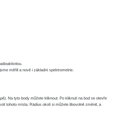
 nás
Podpořte nás
Studnice
Kontakt
Přihlásit
polek Žhavá Místa z. s.
Akce
Stanovy spolku
Tipy a rady
Členství ve spolku
Návody a manuály
Statutární orgán
Zajímavosti
dioaktivitou.
Experimenty
me měřili a nově i základní spektrometrie.
Videa
. Na tyto body můžete kliknout. Po kliknutí na bod se otevře
olí tohoto místa. Rádius okolí si můžete libovolně změnit, a