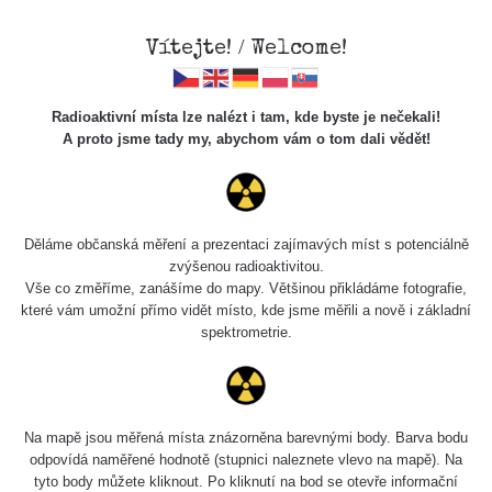
Vítejte! / Welcome!
Radioaktivní místa lze nalézt i tam, kde byste je nečekali!
A proto jsme tady my, abychom vám o tom dali vědět!
Chcete vidět data o tomto místě? Přihlašte se prosím
Děláme občanská měření a prezentaci zajímavých míst s potenciálně
zvýšenou radioaktivitou.
Chci se přihlásit
Vše co změříme, zanášíme do mapy. Většinou přikládáme fotografie,
které vám umožní přímo vidět místo, kde jsme měřili a nově i základní
spektrometrie.
Na mapě jsou měřená místa znázorněna barevnými body. Barva bodu
odpovídá naměřené hodnotě (stupnici naleznete vlevo na mapě). Na
tyto body můžete kliknout. Po kliknutí na bod se otevře informační