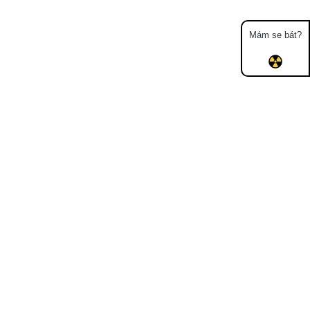
Mám se bát?
Mapa
Měření
Lidé