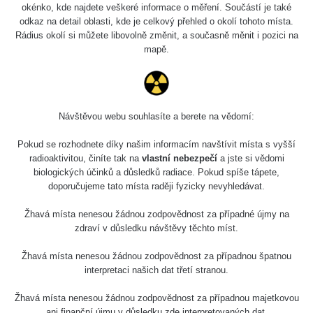
okénko, kde najdete veškeré informace o měření. Součástí je také
odkaz na detail oblasti, kde je celkový přehled o okolí tohoto místa.
Rádius okolí si můžete libovolně změnit, a současně měnit i pozici na
mapě.
Návštěvou webu souhlasíte a berete na vědomí:
Pokud se rozhodnete díky našim informacím navštívit místa s vyšší
radioaktivitou, činíte tak na
vlastní nebezpečí
a jste si vědomi
biologických účinků a důsledků radiace. Pokud spíše tápete,
doporučujeme tato místa raději fyzicky nevyhledávat.
Žhavá místa nenesou žádnou zodpovědnost za případné újmy na
zdraví v důsledku návštěvy těchto míst.
Žhavá místa nenesou žádnou zodpovědnost za případnou špatnou
interpretaci našich dat třetí stranou.
Žhavá místa nenesou žádnou zodpovědnost za případnou majetkovou
ani finanční újmu v důsledku zde interpretovaných dat.