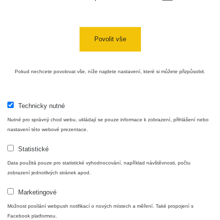
Povolit vše
Pokud nechcete povolovat vše, níže najdete nastavení, které si můžete přizpůsobit.
Technicky nutné
Nutné pro správný chod webu, ukládají se pouze informace k zobrazení, přihlášení nebo
nastavení této webové prezentace.
Statistické
Data použitá pouze pro statistické vyhodnocování, například návštěvnosti, počtu
zobrazení jednotlivých stránek apod.
Marketingové
Možnost posílání webpush notifikací o nových místech a měření. Také propojení s
Facebook platformou.