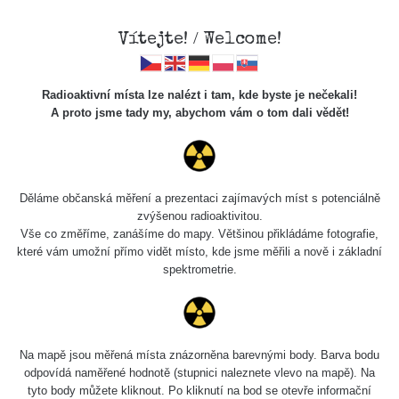
Vítejte! / Welcome!
Radioaktivní místa lze nalézt i tam, kde byste je nečekali!
A proto jsme tady my, abychom vám o tom dali vědět!
Chcete vidět data o tomto místě? Přihlašte se prosím
Děláme občanská měření a prezentaci zajímavých míst s potenciálně
zvýšenou radioaktivitou.
Chci se přihlásit
Vše co změříme, zanášíme do mapy. Většinou přikládáme fotografie,
které vám umožní přímo vidět místo, kde jsme měřili a nově i základní
spektrometrie.
Na mapě jsou měřená místa znázorněna barevnými body. Barva bodu
odpovídá naměřené hodnotě (stupnici naleznete vlevo na mapě). Na
tyto body můžete kliknout. Po kliknutí na bod se otevře informační