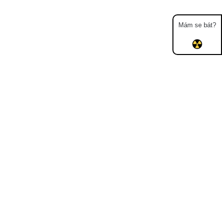
Mám se bát?
Mapa
Měření
Lidé