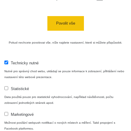
Povolit vše
Pokud nechcete povolovat vše, níže najdete nastavení, které si můžete přizpůsobit.
Technicky nutné
Nutné pro správný chod webu, ukládají se pouze informace k zobrazení, přihlášení nebo
nastavení této webové prezentace.
Statistické
Data použitá pouze pro statistické vyhodnocování, například návštěvnosti, počtu
zobrazení jednotlivých stránek apod.
Marketingové
Možnost posílání webpush notifikací o nových místech a měření. Také propojení s
Facebook platformou.