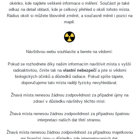
okénko, kde najdete veškeré informace o měření. Součástí je také
odkaz na detail oblasti, kde je celkový přehled o okolí tohoto místa.
Rádius okolí si můžete libovolně změnit, a současně měnit i pozici na
mapě.
Návštěvou webu souhlasíte a berete na vědomí:
Pokud se rozhodnete díky našim informacím navštívit místa s vyšší
radioaktivitou, činíte tak na
vlastní nebezpečí
a jste si vědomi
biologických účinků a důsledků radiace. Pokud spíše tápete,
doporučujeme tato místa raději fyzicky nevyhledávat.
Žhavá místa nenesou žádnou zodpovědnost za případné újmy na
zdraví v důsledku návštěvy těchto míst.
Žhavá místa nenesou žádnou zodpovědnost za případnou špatnou
interpretaci našich dat třetí stranou.
Žhavá místa nenesou žádnou zodpovědnost za případnou majetkovou
ani finanční újmu v důsledku zde interpretovaných dat.