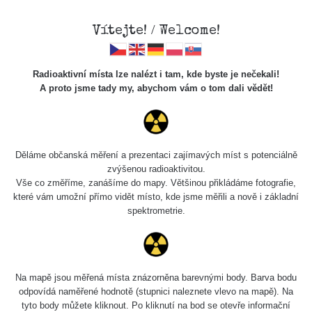
Vítejte! / Welcome!
Radioaktivní místa lze nalézt i tam, kde byste je nečekali!
A proto jsme tady my, abychom vám o tom dali vědět!
Chcete vidět data o tomto místě? Přihlašte se prosím
Děláme občanská měření a prezentaci zajímavých míst s potenciálně
zvýšenou radioaktivitou.
Chci se přihlásit
Vše co změříme, zanášíme do mapy. Většinou přikládáme fotografie,
které vám umožní přímo vidět místo, kde jsme měřili a nově i základní
spektrometrie.
Na mapě jsou měřená místa znázorněna barevnými body. Barva bodu
odpovídá naměřené hodnotě (stupnici naleznete vlevo na mapě). Na
tyto body můžete kliknout. Po kliknutí na bod se otevře informační