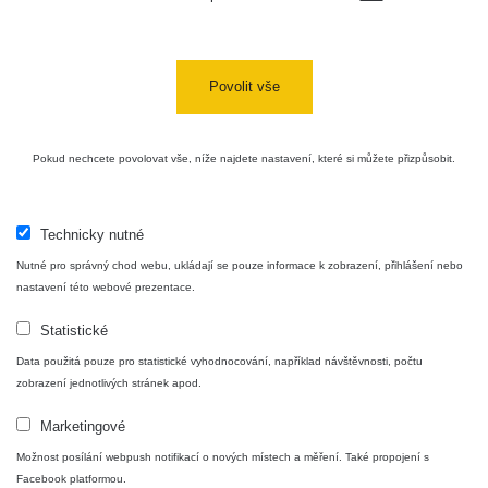
Povolit vše
Pokud nechcete povolovat vše, níže najdete nastavení, které si můžete přizpůsobit.
Technicky nutné
Nutné pro správný chod webu, ukládají se pouze informace k zobrazení, přihlášení nebo
nastavení této webové prezentace.
Statistické
Data použitá pouze pro statistické vyhodnocování, například návštěvnosti, počtu
zobrazení jednotlivých stránek apod.
Marketingové
Možnost posílání webpush notifikací o nových místech a měření. Také propojení s
Facebook platformou.