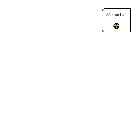
Mám se bát?
Mapa
Měření
Lidé