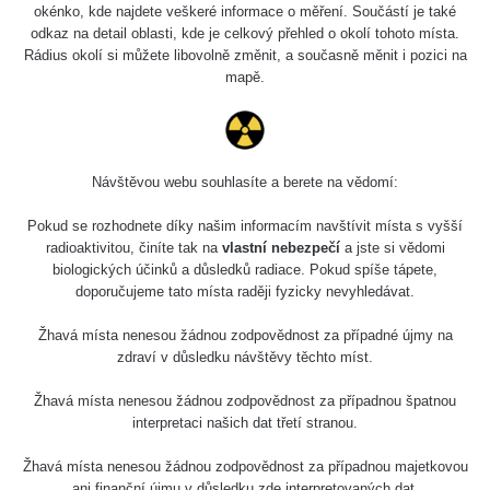
okénko, kde najdete veškeré informace o měření. Součástí je také
odkaz na detail oblasti, kde je celkový přehled o okolí tohoto místa.
Rádius okolí si můžete libovolně změnit, a současně měnit i pozici na
mapě.
Návštěvou webu souhlasíte a berete na vědomí:
Pokud se rozhodnete díky našim informacím navštívit místa s vyšší
radioaktivitou, činíte tak na
vlastní nebezpečí
a jste si vědomi
biologických účinků a důsledků radiace. Pokud spíše tápete,
doporučujeme tato místa raději fyzicky nevyhledávat.
Žhavá místa nenesou žádnou zodpovědnost za případné újmy na
zdraví v důsledku návštěvy těchto míst.
Žhavá místa nenesou žádnou zodpovědnost za případnou špatnou
interpretaci našich dat třetí stranou.
Žhavá místa nenesou žádnou zodpovědnost za případnou majetkovou
ani finanční újmu v důsledku zde interpretovaných dat.