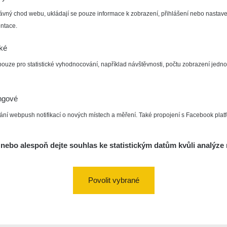
ávný chod webu, ukládají se pouze informace k zobrazení, přihlášení nebo nastave
ntace.
cké
pouze pro statistické vyhodnocování, například návštěvnosti, počtu zobrazení jedno
ngové
ání webpush notifikací o nových místech a měření. Také propojení s Facebook plat
nebo alespoň dejte souhlas ke statistickým datům kvůli analýze 
Povolit vybrané