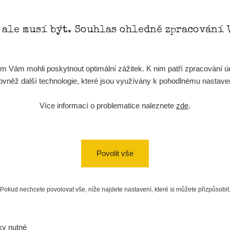
, ale musí být. Souhlas ohledně zpracování 
Vám mohli poskytnout optimální zážitek. K nim patří zpracování úd
t, rovněž další technologie, které jsou využívány k pohodlnému nastav
Více informací o problematice naleznete
zde
.
Povolit vše
Pokud nechcete povolovat vše, níže najdete nastavení, které si můžete přizpůsobit
ky nutné