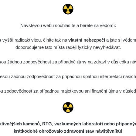
Návštěvou webu souhlasíte a berete na vědomí:
vyšší radioaktivitou, činíte tak na
vlastní nebezpečí
a jste si vědom
doporučujeme tato místa raději fyzicky nevyhledávat.
ou žádnou zodpovědnost za případné újmy na zdraví v důsledku náv
sou žádnou zodpovědnost za případnou špatnou interpretaci našich d
 zodpovědnost za případnou majetkovou ani finanční újmu v důsledk
ivnějších kamenů, RTG, výzkumných laboratoří nebo případných 
krátkodobě ohrožovalo zdravotní stav návštěvníků!