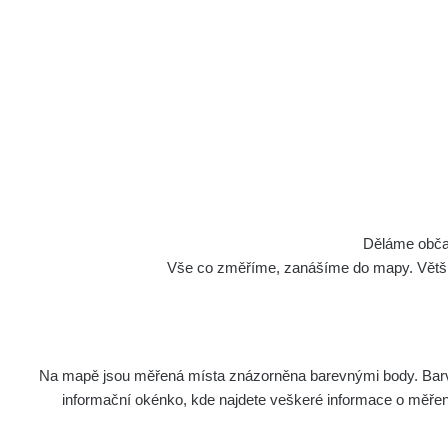
Děláme občan
Vše co změříme, zanášíme do mapy. Většino
Na mapě jsou měřená místa znázorněna barevnými body. Barva 
informační okénko, kde najdete veškeré informace o měření. 