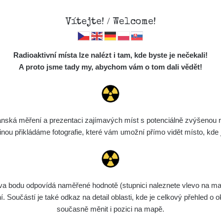
Vítejte! / Welcome!
Mapa
Měření
Lidé
O
Radioaktivní místa lze nalézt i tam, kde byste je nečekali!
Místa
S
A proto jsme tady my, abychom vám o tom dali vědět!
Cesty
Chcete vidět data o tomto místě? Přihlašte se prosím
Předměty
Monitoring
ská měření a prezentaci zajímavých míst s potenciálně zvýšenou ra
Chci se přihlásit
Spektra
u přikládáme fotografie, které vám umožní přímo vidět místo, kde js
Výběr dozimetru
Půjčovna
bodu odpovídá naměřené hodnotě (stupnici naleznete vlevo na mapě)
Součástí je také odkaz na detail oblasti, kde je celkový přehled o ok
současně měnit i pozici na mapě.