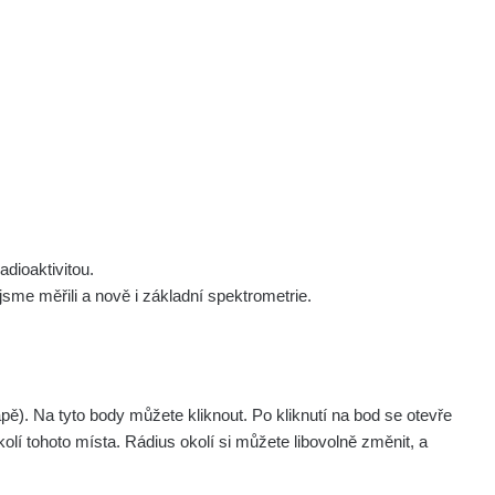
 nás
Podpořte nás
Studnice
Kontakt
Přihlásit
polek Žhavá Místa z. s.
Akce
Stanovy spolku
Tipy a rady
Členství ve spolku
Návody a manuály
Statutární orgán
Zajímavosti
dioaktivitou.
Experimenty
me měřili a nově i základní spektrometrie.
Videa
. Na tyto body můžete kliknout. Po kliknutí na bod se otevře
olí tohoto místa. Rádius okolí si můžete libovolně změnit, a