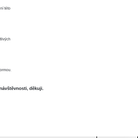
ní této
tlivých
formou.
návštěvnosti, děkuji.
Mám se bát?