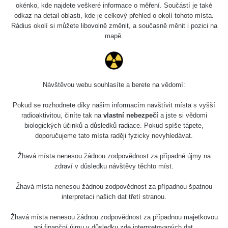
okénko, kde najdete veškeré informace o měření. Součástí je také
odkaz na detail oblasti, kde je celkový přehled o okolí tohoto místa.
Rádius okolí si můžete libovolně změnit, a současně měnit i pozici na
mapě.
Návštěvou webu souhlasíte a berete na vědomí:
Pokud se rozhodnete díky našim informacím navštívit místa s vyšší
radioaktivitou, činíte tak na
vlastní nebezpečí
a jste si vědomi
biologických účinků a důsledků radiace. Pokud spíše tápete,
doporučujeme tato místa raději fyzicky nevyhledávat.
Žhavá místa nenesou žádnou zodpovědnost za případné újmy na
zdraví v důsledku návštěvy těchto míst.
Žhavá místa nenesou žádnou zodpovědnost za případnou špatnou
interpretaci našich dat třetí stranou.
Žhavá místa nenesou žádnou zodpovědnost za případnou majetkovou
ani finanční újmu v důsledku zde interpretovaných dat.