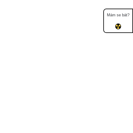
Mám se bát?
Mapa
Měření
Lidé