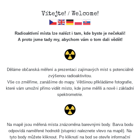
Vítejte! / Welcome!
Radioaktivní místa lze nalézt i tam, kde byste je nečekali!
A proto jsme tady my, abychom vám o tom dali vědět!
Chcete vidět data o tomto místě? Přihlašte se prosím
Děláme občanská měření a prezentaci zajímavých míst s potenciálně
zvýšenou radioaktivitou.
Chci se přihlásit
Vše co změříme, zanášíme do mapy. Většinou přikládáme fotografie,
které vám umožní přímo vidět místo, kde jsme měřili a nově i základní
spektrometrie.
Na mapě jsou měřená místa znázorněna barevnými body. Barva bodu
odpovídá naměřené hodnotě (stupnici naleznete vlevo na mapě). Na
tyto body můžete kliknout. Po kliknutí na bod se otevře informační