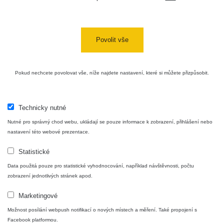
Povolit vše
Pokud nechcete povolovat vše, níže najdete nastavení, které si můžete přizpůsobit.
Technicky nutné
Nutné pro správný chod webu, ukládají se pouze informace k zobrazení, přihlášení nebo
nastavení této webové prezentace.
Statistické
Data použitá pouze pro statistické vyhodnocování, například návštěvnosti, počtu
zobrazení jednotlivých stránek apod.
Marketingové
Možnost posílání webpush notifikací o nových místech a měření. Také propojení s
Facebook platformou.