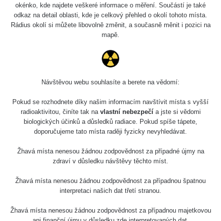
okénko, kde najdete veškeré informace o měření. Součástí je také
odkaz na detail oblasti, kde je celkový přehled o okolí tohoto místa.
Rádius okolí si můžete libovolně změnit, a současně měnit i pozici na
mapě.
Návštěvou webu souhlasíte a berete na vědomí:
Pokud se rozhodnete díky našim informacím navštívit místa s vyšší
radioaktivitou, činíte tak na
vlastní nebezpečí
a jste si vědomi
biologických účinků a důsledků radiace. Pokud spíše tápete,
doporučujeme tato místa raději fyzicky nevyhledávat.
Žhavá místa nenesou žádnou zodpovědnost za případné újmy na
zdraví v důsledku návštěvy těchto míst.
Žhavá místa nenesou žádnou zodpovědnost za případnou špatnou
interpretaci našich dat třetí stranou.
Žhavá místa nenesou žádnou zodpovědnost za případnou majetkovou
ani finanční újmu v důsledku zde interpretovaných dat.