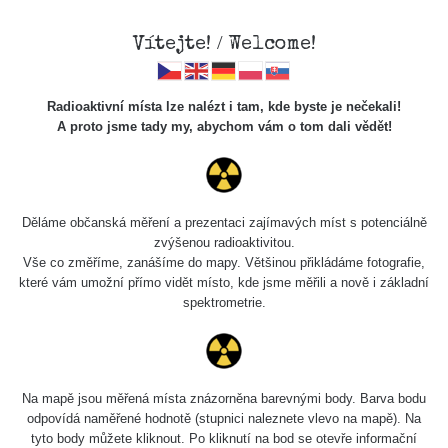
Vítejte! / Welcome!
Radioaktivní místa lze nalézt i tam, kde byste je nečekali!
A proto jsme tady my, abychom vám o tom dali vědět!
Chcete vidět data o tomto místě? Přihlašte se prosím
Děláme občanská měření a prezentaci zajímavých míst s potenciálně
zvýšenou radioaktivitou.
Chci se přihlásit
Vše co změříme, zanášíme do mapy. Většinou přikládáme fotografie,
které vám umožní přímo vidět místo, kde jsme měřili a nově i základní
spektrometrie.
Na mapě jsou měřená místa znázorněna barevnými body. Barva bodu
odpovídá naměřené hodnotě (stupnici naleznete vlevo na mapě). Na
tyto body můžete kliknout. Po kliknutí na bod se otevře informační