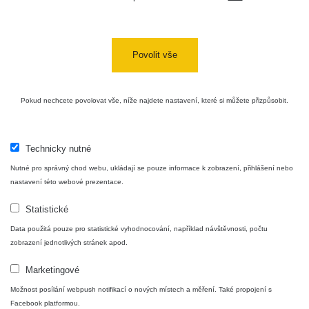
Povolit vše
Pokud nechcete povolovat vše, níže najdete nastavení, které si můžete přizpůsobit.
Technicky nutné
Nutné pro správný chod webu, ukládají se pouze informace k zobrazení, přihlášení nebo
nastavení této webové prezentace.
Statistické
Data použitá pouze pro statistické vyhodnocování, například návštěvnosti, počtu
zobrazení jednotlivých stránek apod.
Marketingové
Možnost posílání webpush notifikací o nových místech a měření. Také propojení s
Facebook platformou.