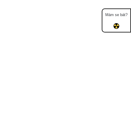
Mám se bát?
Mapa
Měření
Lidé