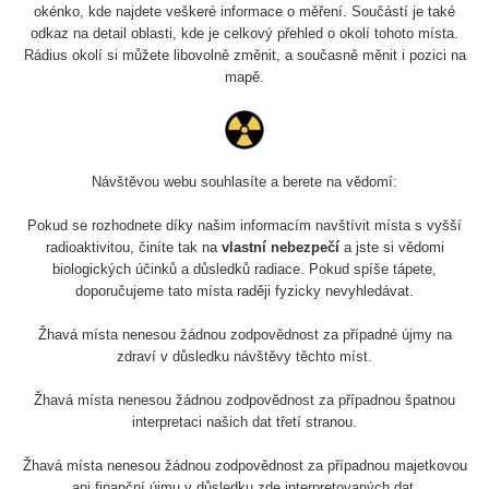
okénko, kde najdete veškeré informace o měření. Součástí je také
odkaz na detail oblasti, kde je celkový přehled o okolí tohoto místa.
Rádius okolí si můžete libovolně změnit, a současně měnit i pozici na
mapě.
Návštěvou webu souhlasíte a berete na vědomí:
Pokud se rozhodnete díky našim informacím navštívit místa s vyšší
radioaktivitou, činíte tak na
vlastní nebezpečí
a jste si vědomi
biologických účinků a důsledků radiace. Pokud spíše tápete,
doporučujeme tato místa raději fyzicky nevyhledávat.
Žhavá místa nenesou žádnou zodpovědnost za případné újmy na
zdraví v důsledku návštěvy těchto míst.
Žhavá místa nenesou žádnou zodpovědnost za případnou špatnou
interpretaci našich dat třetí stranou.
Žhavá místa nenesou žádnou zodpovědnost za případnou majetkovou
ani finanční újmu v důsledku zde interpretovaných dat.