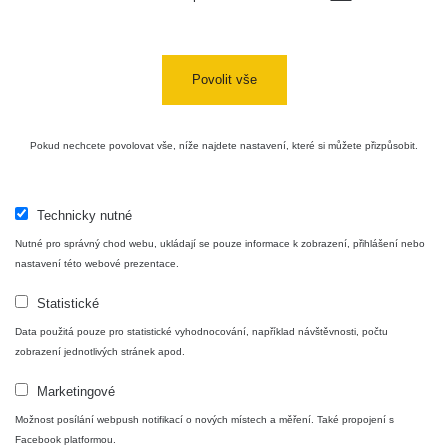
Povolit vše
Pokud nechcete povolovat vše, níže najdete nastavení, které si můžete přizpůsobit.
Technicky nutné
Nutné pro správný chod webu, ukládají se pouze informace k zobrazení, přihlášení nebo
nastavení této webové prezentace.
Statistické
Data použitá pouze pro statistické vyhodnocování, například návštěvnosti, počtu
zobrazení jednotlivých stránek apod.
Marketingové
Možnost posílání webpush notifikací o nových místech a měření. Také propojení s
Facebook platformou.