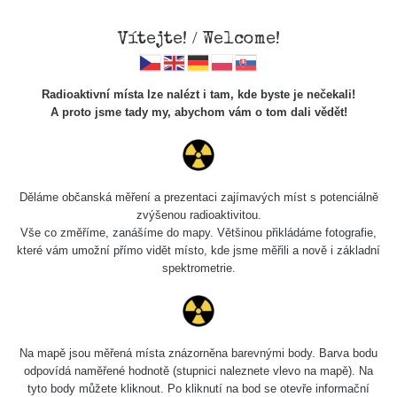
Vítejte! / Welcome!
Radioaktivní místa lze nalézt i tam, kde byste je nečekali!
A proto jsme tady my, abychom vám o tom dali vědět!
Chcete vidět data o tomto místě? Přihlašte se prosím
Děláme občanská měření a prezentaci zajímavých míst s potenciálně
zvýšenou radioaktivitou.
Chci se přihlásit
Vše co změříme, zanášíme do mapy. Většinou přikládáme fotografie,
které vám umožní přímo vidět místo, kde jsme měřili a nově i základní
spektrometrie.
Na mapě jsou měřená místa znázorněna barevnými body. Barva bodu
odpovídá naměřené hodnotě (stupnici naleznete vlevo na mapě). Na
tyto body můžete kliknout. Po kliknutí na bod se otevře informační