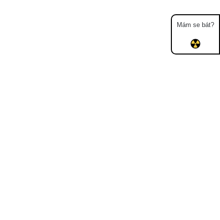
Mám se bát?
Mapa
Měření
Lidé