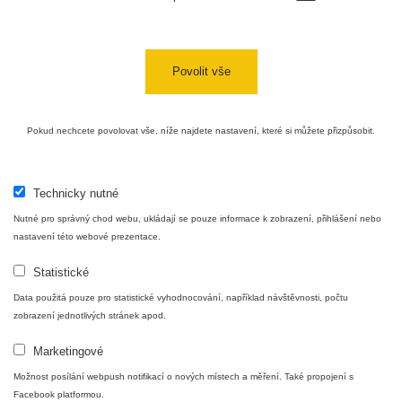
Povolit vše
Pokud nechcete povolovat vše, níže najdete nastavení, které si můžete přizpůsobit.
Technicky nutné
Nutné pro správný chod webu, ukládají se pouze informace k zobrazení, přihlášení nebo
nastavení této webové prezentace.
Statistické
Data použitá pouze pro statistické vyhodnocování, například návštěvnosti, počtu
zobrazení jednotlivých stránek apod.
Marketingové
Možnost posílání webpush notifikací o nových místech a měření. Také propojení s
Facebook platformou.