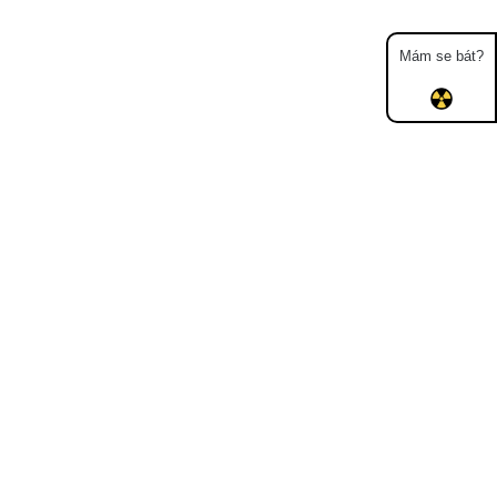
Mám se bát?
Mapa
Měření
Lidé