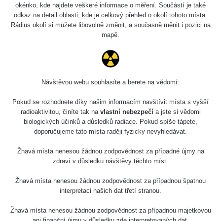
okénko, kde najdete veškeré informace o měření. Součástí je také
odkaz na detail oblasti, kde je celkový přehled o okolí tohoto místa.
Rádius okolí si můžete libovolně změnit, a současně měnit i pozici na
mapě.
Návštěvou webu souhlasíte a berete na vědomí:
Pokud se rozhodnete díky našim informacím navštívit místa s vyšší
radioaktivitou, činíte tak na
vlastní nebezpečí
a jste si vědomi
biologických účinků a důsledků radiace. Pokud spíše tápete,
doporučujeme tato místa raději fyzicky nevyhledávat.
Žhavá místa nenesou žádnou zodpovědnost za případné újmy na
zdraví v důsledku návštěvy těchto míst.
Žhavá místa nenesou žádnou zodpovědnost za případnou špatnou
interpretaci našich dat třetí stranou.
Žhavá místa nenesou žádnou zodpovědnost za případnou majetkovou
ani finanční újmu v důsledku zde interpretovaných dat.