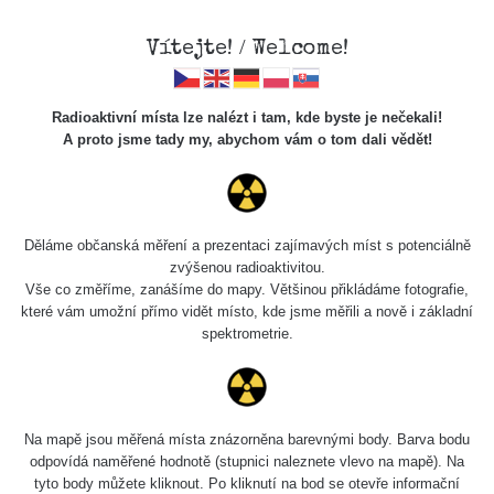
Vítejte! / Welcome!
Radioaktivní místa lze nalézt i tam, kde byste je nečekali!
A proto jsme tady my, abychom vám o tom dali vědět!
Chcete vidět data o tomto místě? Přihlašte se prosím
Děláme občanská měření a prezentaci zajímavých míst s potenciálně
zvýšenou radioaktivitou.
Chci se přihlásit
Vše co změříme, zanášíme do mapy. Většinou přikládáme fotografie,
které vám umožní přímo vidět místo, kde jsme měřili a nově i základní
spektrometrie.
Na mapě jsou měřená místa znázorněna barevnými body. Barva bodu
odpovídá naměřené hodnotě (stupnici naleznete vlevo na mapě). Na
tyto body můžete kliknout. Po kliknutí na bod se otevře informační