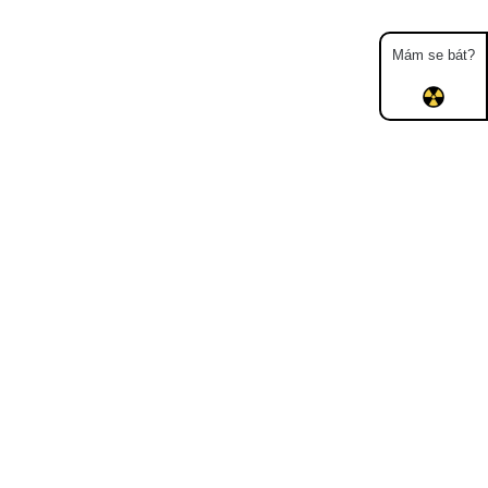
Mám se bát?
Mapa
Měření
Lidé