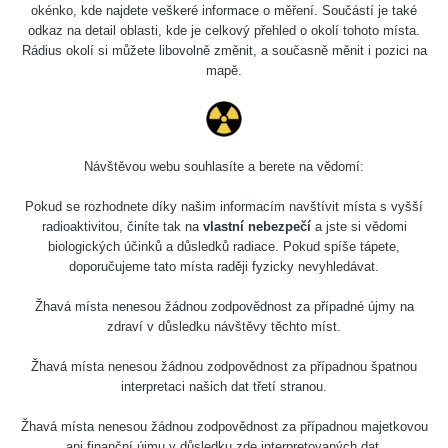
okénko, kde najdete veškeré informace o měření. Součástí je také
odkaz na detail oblasti, kde je celkový přehled o okolí tohoto místa.
Rádius okolí si můžete libovolně změnit, a současně měnit i pozici na
mapě.
Návštěvou webu souhlasíte a berete na vědomí:
Pokud se rozhodnete díky našim informacím navštívit místa s vyšší
radioaktivitou, činíte tak na
vlastní nebezpečí
a jste si vědomi
biologických účinků a důsledků radiace. Pokud spíše tápete,
doporučujeme tato místa raději fyzicky nevyhledávat.
Žhavá místa nenesou žádnou zodpovědnost za případné újmy na
zdraví v důsledku návštěvy těchto míst.
Žhavá místa nenesou žádnou zodpovědnost za případnou špatnou
interpretaci našich dat třetí stranou.
Žhavá místa nenesou žádnou zodpovědnost za případnou majetkovou
ani finanční újmu v důsledku zde interpretovaných dat.