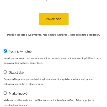
Povolit vše
Pokud nechcete povolovat vše, níže najdete nastavení, které si můžete přizpůsobit.
Technicky nutné
Nutné pro správný chod webu, ukládají se pouze informace k zobrazení, přihlášení nebo
nastavení této webové prezentace.
Statistické
Data použitá pouze pro statistické vyhodnocování, například návštěvnosti, počtu
zobrazení jednotlivých stránek apod.
Marketingové
Možnost posílání webpush notifikací o nových místech a měření. Také propojení s
Facebook platformou.