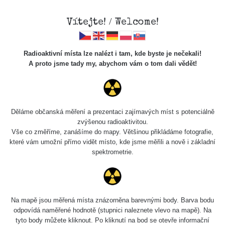
Vítejte! / Welcome!
Radioaktivní místa lze nalézt i tam, kde byste je nečekali!
A proto jsme tady my, abychom vám o tom dali vědět!
Chcete vidět data o tomto místě? Přihlašte se prosím
Děláme občanská měření a prezentaci zajímavých míst s potenciálně
zvýšenou radioaktivitou.
Chci se přihlásit
Vše co změříme, zanášíme do mapy. Většinou přikládáme fotografie,
které vám umožní přímo vidět místo, kde jsme měřili a nově i základní
spektrometrie.
Na mapě jsou měřená místa znázorněna barevnými body. Barva bodu
odpovídá naměřené hodnotě (stupnici naleznete vlevo na mapě). Na
tyto body můžete kliknout. Po kliknutí na bod se otevře informační