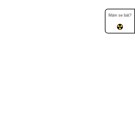
Mám se bát?
Mapa
Měření
Lidé