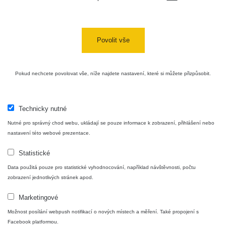
Povolit vše
Pokud nechcete povolovat vše, níže najdete nastavení, které si můžete přizpůsobit.
Technicky nutné
Nutné pro správný chod webu, ukládají se pouze informace k zobrazení, přihlášení nebo
nastavení této webové prezentace.
Statistické
Data použitá pouze pro statistické vyhodnocování, například návštěvnosti, počtu
zobrazení jednotlivých stránek apod.
Marketingové
Možnost posílání webpush notifikací o nových místech a měření. Také propojení s
Facebook platformou.