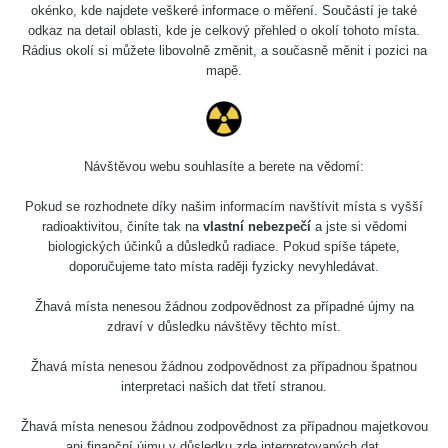
okénko, kde najdete veškeré informace o měření. Součástí je také
odkaz na detail oblasti, kde je celkový přehled o okolí tohoto místa.
Rádius okolí si můžete libovolně změnit, a současně měnit i pozici na
mapě.
Návštěvou webu souhlasíte a berete na vědomí:
Pokud se rozhodnete díky našim informacím navštívit místa s vyšší
radioaktivitou, činíte tak na
vlastní nebezpečí
a jste si vědomi
biologických účinků a důsledků radiace. Pokud spíše tápete,
doporučujeme tato místa raději fyzicky nevyhledávat.
Žhavá místa nenesou žádnou zodpovědnost za případné újmy na
zdraví v důsledku návštěvy těchto míst.
Žhavá místa nenesou žádnou zodpovědnost za případnou špatnou
interpretaci našich dat třetí stranou.
Žhavá místa nenesou žádnou zodpovědnost za případnou majetkovou
ani finanční újmu v důsledku zde interpretovaných dat.