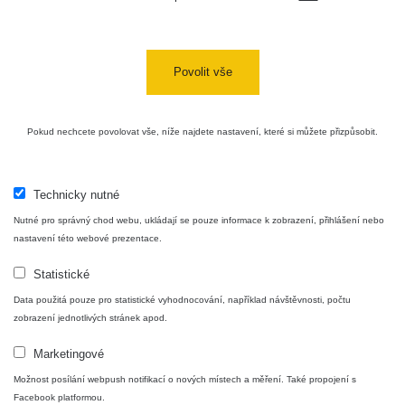
Povolit vše
Pokud nechcete povolovat vše, níže najdete nastavení, které si můžete přizpůsobit.
Technicky nutné
Nutné pro správný chod webu, ukládají se pouze informace k zobrazení, přihlášení nebo
nastavení této webové prezentace.
Statistické
Data použitá pouze pro statistické vyhodnocování, například návštěvnosti, počtu
zobrazení jednotlivých stránek apod.
Marketingové
Možnost posílání webpush notifikací o nových místech a měření. Také propojení s
Facebook platformou.