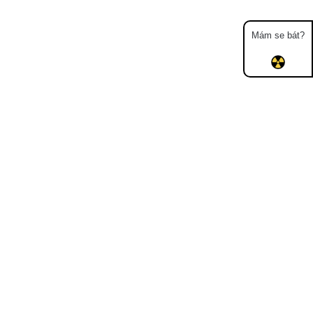
Mám se bát?
Mapa
Měření
Lidé