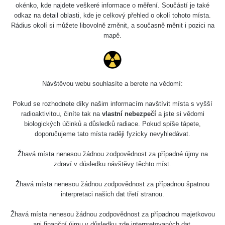
okénko, kde najdete veškeré informace o měření. Součástí je také
odkaz na detail oblasti, kde je celkový přehled o okolí tohoto místa.
Rádius okolí si můžete libovolně změnit, a současně měnit i pozici na
mapě.
Návštěvou webu souhlasíte a berete na vědomí:
Pokud se rozhodnete díky našim informacím navštívit místa s vyšší
radioaktivitou, činíte tak na
vlastní nebezpečí
a jste si vědomi
biologických účinků a důsledků radiace. Pokud spíše tápete,
doporučujeme tato místa raději fyzicky nevyhledávat.
Žhavá místa nenesou žádnou zodpovědnost za případné újmy na
zdraví v důsledku návštěvy těchto míst.
Žhavá místa nenesou žádnou zodpovědnost za případnou špatnou
interpretaci našich dat třetí stranou.
Žhavá místa nenesou žádnou zodpovědnost za případnou majetkovou
ani finanční újmu v důsledku zde interpretovaných dat.