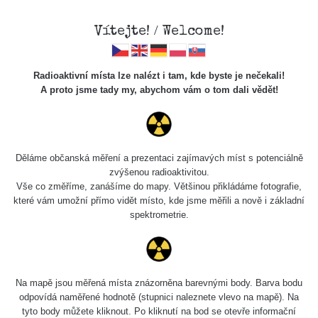
Vítejte! / Welcome!
Radioaktivní místa lze nalézt i tam, kde byste je nečekali!
A proto jsme tady my, abychom vám o tom dali vědět!
Chcete vidět data o tomto místě? Přihlašte se prosím
Děláme občanská měření a prezentaci zajímavých míst s potenciálně
zvýšenou radioaktivitou.
Chci se přihlásit
Vše co změříme, zanášíme do mapy. Většinou přikládáme fotografie,
které vám umožní přímo vidět místo, kde jsme měřili a nově i základní
spektrometrie.
Na mapě jsou měřená místa znázorněna barevnými body. Barva bodu
odpovídá naměřené hodnotě (stupnici naleznete vlevo na mapě). Na
tyto body můžete kliknout. Po kliknutí na bod se otevře informační