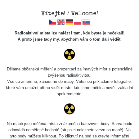
Vítejte! / Welcome!
Radioaktivní místa lze nalézt i tam, kde byste je nečekali!
A proto jsme tady my, abychom vám o tom dali vědět!
Chcete vidět data o tomto místě? Přihlašte se prosím
Děláme občanská měření a prezentaci zajímavých míst s potenciálně
zvýšenou radioaktivitou.
Chci se přihlásit
Vše co změříme, zanášíme do mapy. Většinou přikládáme fotografie,
které vám umožní přímo vidět místo, kde jsme měřili a nově i základní
spektrometrie.
Na mapě jsou měřená místa znázorněna barevnými body. Barva bodu
odpovídá naměřené hodnotě (stupnici naleznete vlevo na mapě). Na
tyto body můžete kliknout. Po kliknutí na bod se otevře informační