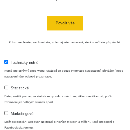
Povolit vše
Pokud nechcete povolovat vše, níže najdete nastavení, které si můžete přizpůsobit.
Technicky nutné
Nutné pro správný chod webu, ukládají se pouze informace k zobrazení, přihlášení nebo
nastavení této webové prezentace.
Statistické
Data použitá pouze pro statistické vyhodnocování, například návštěvnosti, počtu
zobrazení jednotlivých stránek apod.
Marketingové
Možnost posílání webpush notifikací o nových místech a měření. Také propojení s
Facebook platformou.