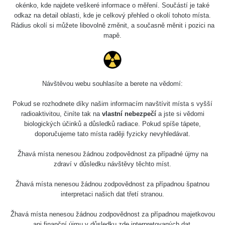
okénko, kde najdete veškeré informace o měření. Součástí je také
odkaz na detail oblasti, kde je celkový přehled o okolí tohoto místa.
Rádius okolí si můžete libovolně změnit, a současně měnit i pozici na
mapě.
Návštěvou webu souhlasíte a berete na vědomí:
Pokud se rozhodnete díky našim informacím navštívit místa s vyšší
radioaktivitou, činíte tak na
vlastní nebezpečí
a jste si vědomi
biologických účinků a důsledků radiace. Pokud spíše tápete,
doporučujeme tato místa raději fyzicky nevyhledávat.
Žhavá místa nenesou žádnou zodpovědnost za případné újmy na
zdraví v důsledku návštěvy těchto míst.
Žhavá místa nenesou žádnou zodpovědnost za případnou špatnou
interpretaci našich dat třetí stranou.
Žhavá místa nenesou žádnou zodpovědnost za případnou majetkovou
ani finanční újmu v důsledku zde interpretovaných dat.