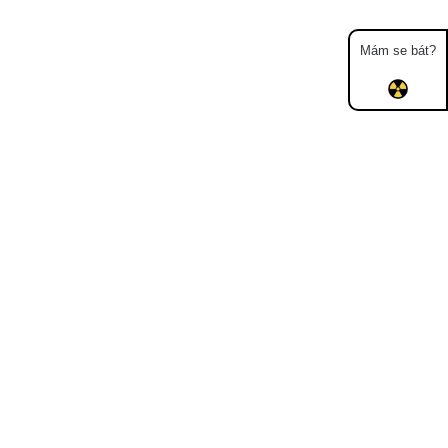
Mám se bát?
Mapa
Měření
Lidé