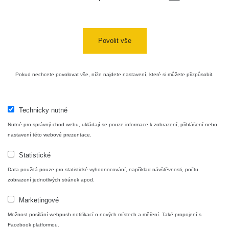
Povolit vše
Pokud nechcete povolovat vše, níže najdete nastavení, které si můžete přizpůsobit.
Technicky nutné
Nutné pro správný chod webu, ukládají se pouze informace k zobrazení, přihlášení nebo
nastavení této webové prezentace.
Statistické
Data použitá pouze pro statistické vyhodnocování, například návštěvnosti, počtu
zobrazení jednotlivých stránek apod.
Marketingové
Možnost posílání webpush notifikací o nových místech a měření. Také propojení s
Facebook platformou.