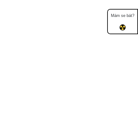
Mám se bát?
Mapa
Měření
Lidé