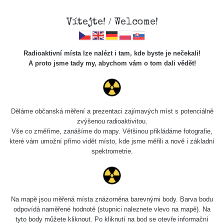
Vítejte! / Welcome!
Radioaktivní místa lze nalézt i tam, kde byste je nečekali!
A proto jsme tady my, abychom vám o tom dali vědět!
Chcete vidět data o tomto místě? Přihlašte se prosím
Děláme občanská měření a prezentaci zajímavých míst s potenciálně
zvýšenou radioaktivitou.
Chci se přihlásit
Vše co změříme, zanášíme do mapy. Většinou přikládáme fotografie,
které vám umožní přímo vidět místo, kde jsme měřili a nově i základní
spektrometrie.
Na mapě jsou měřená místa znázorněna barevnými body. Barva bodu
odpovídá naměřené hodnotě (stupnici naleznete vlevo na mapě). Na
tyto body můžete kliknout. Po kliknutí na bod se otevře informační