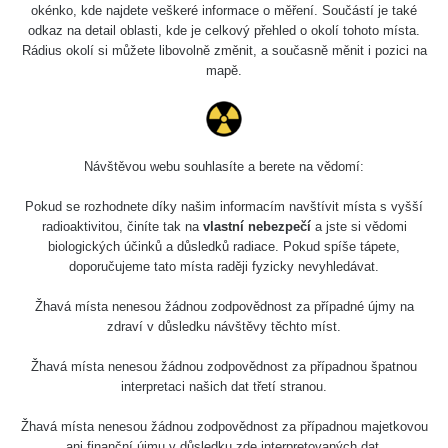
okénko, kde najdete veškeré informace o měření. Součástí je také
odkaz na detail oblasti, kde je celkový přehled o okolí tohoto místa.
Rádius okolí si můžete libovolně změnit, a současně měnit i pozici na
mapě.
Návštěvou webu souhlasíte a berete na vědomí:
Pokud se rozhodnete díky našim informacím navštívit místa s vyšší
radioaktivitou, činíte tak na
vlastní nebezpečí
a jste si vědomi
biologických účinků a důsledků radiace. Pokud spíše tápete,
doporučujeme tato místa raději fyzicky nevyhledávat.
Žhavá místa nenesou žádnou zodpovědnost za případné újmy na
zdraví v důsledku návštěvy těchto míst.
Žhavá místa nenesou žádnou zodpovědnost za případnou špatnou
interpretaci našich dat třetí stranou.
Žhavá místa nenesou žádnou zodpovědnost za případnou majetkovou
ani finanční újmu v důsledku zde interpretovaných dat.