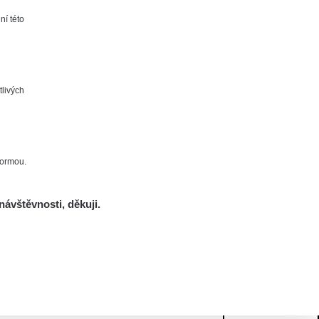
ní této
tlivých
formou.
návštěvnosti, děkuji.
Mám se bát?