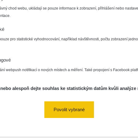
ávný chod webu, ukládají se pouze informace k zobrazení, přihlášení nebo nastave
ntace.
cké
pouze pro statistické vyhodnocování, například návštěvnosti, počtu zobrazení jedno
ngové
ání webpush notifikací o nových místech a měření. Také propojení s Facebook plat
nebo alespoň dejte souhlas ke statistickým datům kvůli analýze 
Povolit vybrané