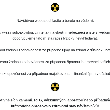
Návštěvou webu souhlasíte a berete na vědomí:
vyšší radioaktivitou, činíte tak na
vlastní nebezpečí
a jste si vědom
doporučujeme tato místa raději fyzicky nevyhledávat.
ou žádnou zodpovědnost za případné újmy na zdraví v důsledku náv
sou žádnou zodpovědnost za případnou špatnou interpretaci našich d
 zodpovědnost za případnou majetkovou ani finanční újmu v důsledk
ivnějších kamenů, RTG, výzkumných laboratoří nebo případných 
krátkodobě ohrožovalo zdravotní stav návštěvníků!