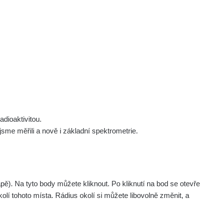
 nás
Podpořte nás
Studnice
Kontakt
Přihlásit
polek Žhavá Místa z. s.
Akce
Stanovy spolku
Tipy a rady
Členství ve spolku
Návody a manuály
Statutární orgán
Zajímavosti
dioaktivitou.
Experimenty
me měřili a nově i základní spektrometrie.
Videa
. Na tyto body můžete kliknout. Po kliknutí na bod se otevře
olí tohoto místa. Rádius okolí si můžete libovolně změnit, a