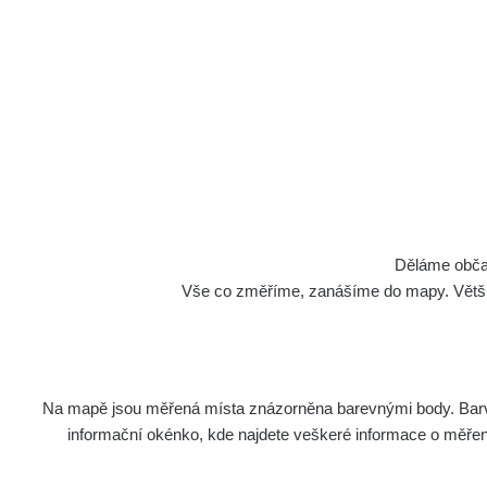
Děláme občan
Vše co změříme, zanášíme do mapy. Většino
Na mapě jsou měřená místa znázorněna barevnými body. Barva 
informační okénko, kde najdete veškeré informace o měření. 