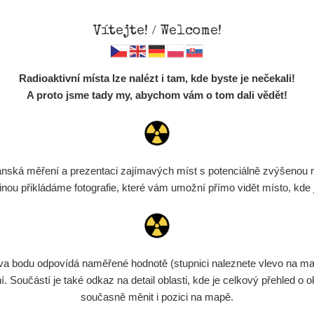
Vítejte! / Welcome!
Mapa
Měření
Lidé
O
Radioaktivní místa lze nalézt i tam, kde byste je nečekali!
Místa
S
A proto jsme tady my, abychom vám o tom dali vědět!
Cesty
Chcete vidět data o tomto místě? Přihlašte se prosím
Předměty
Monitoring
ská měření a prezentaci zajímavých míst s potenciálně zvýšenou ra
Chci se přihlásit
Spektra
u přikládáme fotografie, které vám umožní přímo vidět místo, kde js
Výběr dozimetru
Půjčovna
bodu odpovídá naměřené hodnotě (stupnici naleznete vlevo na mapě)
Součástí je také odkaz na detail oblasti, kde je celkový přehled o ok
současně měnit i pozici na mapě.