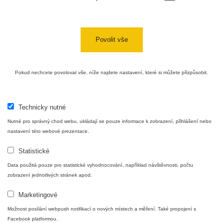
Povolit vše
Pokud nechcete povolovat vše, níže najdete nastavení, které si můžete přizpůsobit.
Technicky nutné
Nutné pro správný chod webu, ukládají se pouze informace k zobrazení, přihlášení nebo
nastavení této webové prezentace.
Statistické
Data použitá pouze pro statistické vyhodnocování, například návštěvnosti, počtu
zobrazení jednotlivých stránek apod.
Marketingové
Možnost posílání webpush notifikací o nových místech a měření. Také propojení s
Facebook platformou.