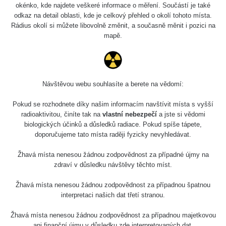
okénko, kde najdete veškeré informace o měření. Součástí je také
odkaz na detail oblasti, kde je celkový přehled o okolí tohoto místa.
Rádius okolí si můžete libovolně změnit, a současně měnit i pozici na
mapě.
Návštěvou webu souhlasíte a berete na vědomí:
Pokud se rozhodnete díky našim informacím navštívit místa s vyšší
radioaktivitou, činíte tak na
vlastní nebezpečí
a jste si vědomi
biologických účinků a důsledků radiace. Pokud spíše tápete,
doporučujeme tato místa raději fyzicky nevyhledávat.
Žhavá místa nenesou žádnou zodpovědnost za případné újmy na
zdraví v důsledku návštěvy těchto míst.
Žhavá místa nenesou žádnou zodpovědnost za případnou špatnou
interpretaci našich dat třetí stranou.
Žhavá místa nenesou žádnou zodpovědnost za případnou majetkovou
ani finanční újmu v důsledku zde interpretovaných dat.