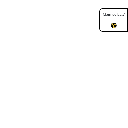
Mám se bát?
Mapa
Měření
Lidé