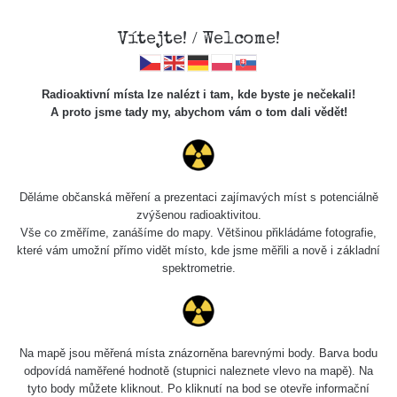
Vítejte! / Welcome!
Radioaktivní místa lze nalézt i tam, kde byste je nečekali!
A proto jsme tady my, abychom vám o tom dali vědět!
Chcete vidět data o tomto místě? Přihlašte se prosím
Děláme občanská měření a prezentaci zajímavých míst s potenciálně
zvýšenou radioaktivitou.
Chci se přihlásit
Vše co změříme, zanášíme do mapy. Většinou přikládáme fotografie,
které vám umožní přímo vidět místo, kde jsme měřili a nově i základní
spektrometrie.
Na mapě jsou měřená místa znázorněna barevnými body. Barva bodu
odpovídá naměřené hodnotě (stupnici naleznete vlevo na mapě). Na
tyto body můžete kliknout. Po kliknutí na bod se otevře informační