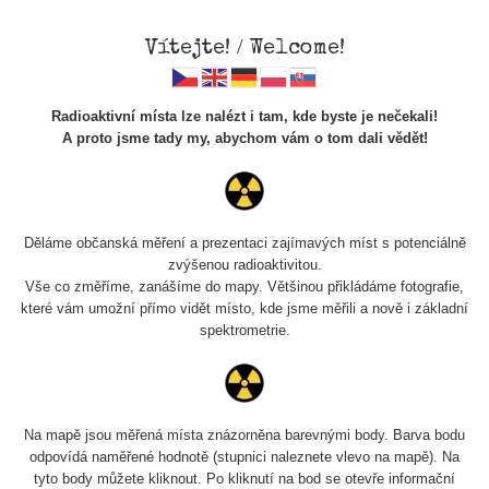
Vítejte! / Welcome!
Radioaktivní místa lze nalézt i tam, kde byste je nečekali!
A proto jsme tady my, abychom vám o tom dali vědět!
Chcete vidět data o tomto místě? Přihlašte se prosím
Děláme občanská měření a prezentaci zajímavých míst s potenciálně
zvýšenou radioaktivitou.
Chci se přihlásit
Vše co změříme, zanášíme do mapy. Většinou přikládáme fotografie,
které vám umožní přímo vidět místo, kde jsme měřili a nově i základní
spektrometrie.
Na mapě jsou měřená místa znázorněna barevnými body. Barva bodu
odpovídá naměřené hodnotě (stupnici naleznete vlevo na mapě). Na
tyto body můžete kliknout. Po kliknutí na bod se otevře informační