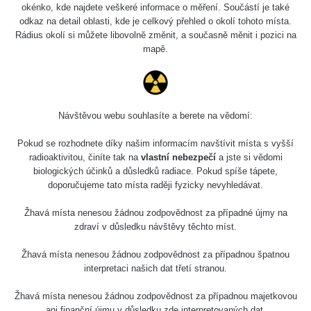
okénko, kde najdete veškeré informace o měření. Součástí je také
odkaz na detail oblasti, kde je celkový přehled o okolí tohoto místa.
Rádius okolí si můžete libovolně změnit, a současně měnit i pozici na
mapě.
Návštěvou webu souhlasíte a berete na vědomí:
Pokud se rozhodnete díky našim informacím navštívit místa s vyšší
radioaktivitou, činíte tak na
vlastní nebezpečí
a jste si vědomi
biologických účinků a důsledků radiace. Pokud spíše tápete,
doporučujeme tato místa raději fyzicky nevyhledávat.
Žhavá místa nenesou žádnou zodpovědnost za případné újmy na
zdraví v důsledku návštěvy těchto míst.
Žhavá místa nenesou žádnou zodpovědnost za případnou špatnou
interpretaci našich dat třetí stranou.
Žhavá místa nenesou žádnou zodpovědnost za případnou majetkovou
ani finanční újmu v důsledku zde interpretovaných dat.