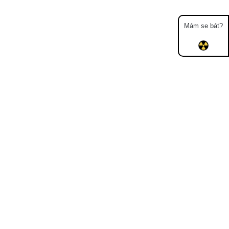
Mám se bát?
Mapa
Měření
Lidé