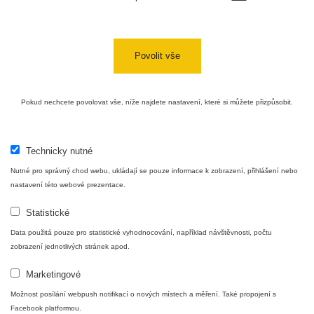
Povolit vše
Pokud nechcete povolovat vše, níže najdete nastavení, které si můžete přizpůsobit.
Technicky nutné
Nutné pro správný chod webu, ukládají se pouze informace k zobrazení, přihlášení nebo
nastavení této webové prezentace.
Statistické
Data použitá pouze pro statistické vyhodnocování, například návštěvnosti, počtu
zobrazení jednotlivých stránek apod.
Marketingové
Možnost posílání webpush notifikací o nových místech a měření. Také propojení s
Facebook platformou.