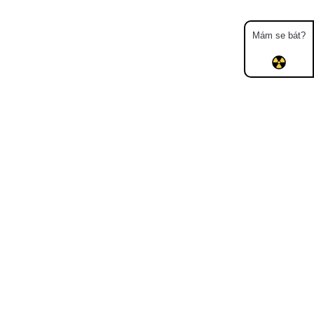
Mám se bát?
Mapa
Měření
Lidé