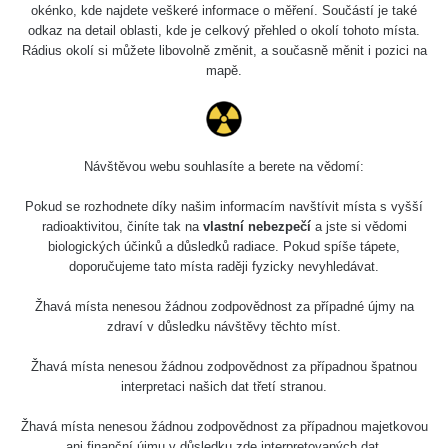
okénko, kde najdete veškeré informace o měření. Součástí je také
odkaz na detail oblasti, kde je celkový přehled o okolí tohoto místa.
Rádius okolí si můžete libovolně změnit, a současně měnit i pozici na
mapě.
Návštěvou webu souhlasíte a berete na vědomí:
Pokud se rozhodnete díky našim informacím navštívit místa s vyšší
radioaktivitou, činíte tak na
vlastní nebezpečí
a jste si vědomi
biologických účinků a důsledků radiace. Pokud spíše tápete,
doporučujeme tato místa raději fyzicky nevyhledávat.
Žhavá místa nenesou žádnou zodpovědnost za případné újmy na
zdraví v důsledku návštěvy těchto míst.
Žhavá místa nenesou žádnou zodpovědnost za případnou špatnou
interpretaci našich dat třetí stranou.
Žhavá místa nenesou žádnou zodpovědnost za případnou majetkovou
ani finanční újmu v důsledku zde interpretovaných dat.