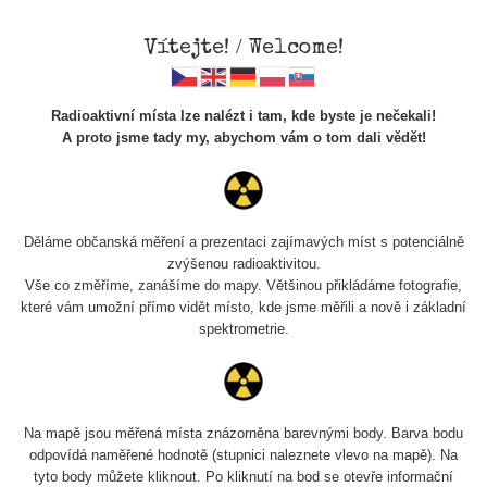
Vítejte! / Welcome!
Radioaktivní místa lze nalézt i tam, kde byste je nečekali!
A proto jsme tady my, abychom vám o tom dali vědět!
Chcete vidět data o tomto místě? Přihlašte se prosím
Děláme občanská měření a prezentaci zajímavých míst s potenciálně
zvýšenou radioaktivitou.
Chci se přihlásit
Vše co změříme, zanášíme do mapy. Většinou přikládáme fotografie,
které vám umožní přímo vidět místo, kde jsme měřili a nově i základní
spektrometrie.
Na mapě jsou měřená místa znázorněna barevnými body. Barva bodu
odpovídá naměřené hodnotě (stupnici naleznete vlevo na mapě). Na
tyto body můžete kliknout. Po kliknutí na bod se otevře informační