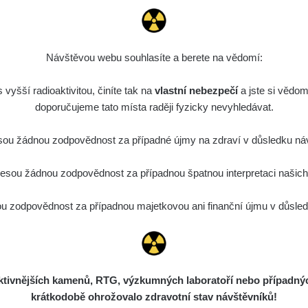
Návštěvou webu souhlasíte a berete na vědomí:
vyšší radioaktivitou, činíte tak na
vlastní nebezpečí
a jste si vědom
doporučujeme tato místa raději fyzicky nevyhledávat.
ou žádnou zodpovědnost za případné újmy na zdraví v důsledku náv
sou žádnou zodpovědnost za případnou špatnou interpretaci našich d
 zodpovědnost za případnou majetkovou ani finanční újmu v důsledk
ivnějších kamenů, RTG, výzkumných laboratoří nebo případných 
krátkodobě ohrožovalo zdravotní stav návštěvníků!