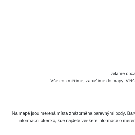
Děláme občan
Vše co změříme, zanášíme do mapy. Většino
Na mapě jsou měřená místa znázorněna barevnými body. Barva 
informační okénko, kde najdete veškeré informace o měření. 