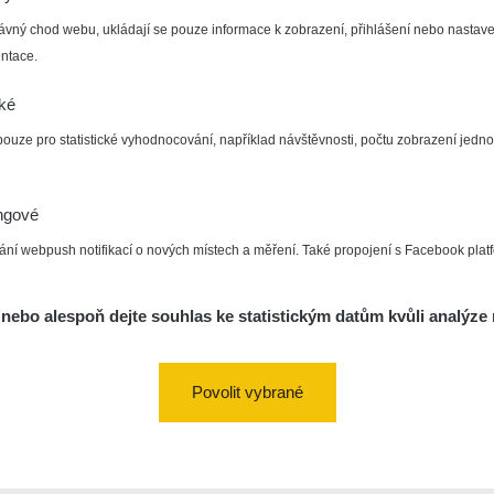
ávný chod webu, ukládají se pouze informace k zobrazení, přihlášení nebo nastave
ntace.
cké
pouze pro statistické vyhodnocování, například návštěvnosti, počtu zobrazení jedno
ngové
ání webpush notifikací o nových místech a měření. Také propojení s Facebook plat
nebo alespoň dejte souhlas ke statistickým datům kvůli analýze 
Povolit vybrané