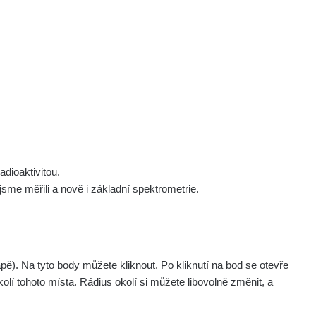
 nás
Podpořte nás
Studnice
Kontakt
Přihlásit
polek Žhavá Místa z. s.
Akce
Stanovy spolku
Tipy a rady
Členství ve spolku
Návody a manuály
Statutární orgán
Zajímavosti
dioaktivitou.
Experimenty
me měřili a nově i základní spektrometrie.
Videa
. Na tyto body můžete kliknout. Po kliknutí na bod se otevře
olí tohoto místa. Rádius okolí si můžete libovolně změnit, a