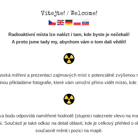
Vítejte! / Welcome!
Mapa
Měření
Lidé
O
Radioaktivní místa lze nalézt i tam, kde byste je nečekali!
Místa
S
A proto jsme tady my, abychom vám o tom dali vědět!
Cesty
Chcete vidět data o tomto místě? Přihlašte se prosím
Předměty
Monitoring
ská měření a prezentaci zajímavých míst s potenciálně zvýšenou ra
Chci se přihlásit
Spektra
u přikládáme fotografie, které vám umožní přímo vidět místo, kde js
Výběr dozimetru
Půjčovna
bodu odpovídá naměřené hodnotě (stupnici naleznete vlevo na mapě)
Součástí je také odkaz na detail oblasti, kde je celkový přehled o ok
současně měnit i pozici na mapě.