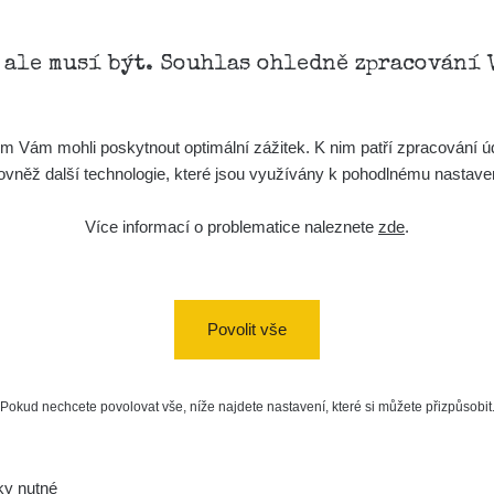
, ale musí být. Souhlas ohledně zpracování 
Vám mohli poskytnout optimální zážitek. K nim patří zpracování úd
t, rovněž další technologie, které jsou využívány k pohodlnému nastav
Více informací o problematice naleznete
zde
.
Povolit vše
Pokud nechcete povolovat vše, níže najdete nastavení, které si můžete přizpůsobit
ky nutné