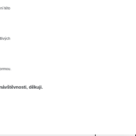
ní této
tlivých
formou.
návštěvnosti, děkuji.
Mám se bát?