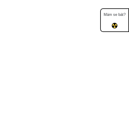
Mám se bát?
Mapa
Měření
Lidé