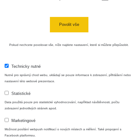
Povolit vše
Pokud nechcete povolovat vše, níže najdete nastavení, které si můžete přizpůsobit.
Technicky nutné
Nutné pro správný chod webu, ukládají se pouze informace k zobrazení, přihlášení nebo
nastavení této webové prezentace.
Statistické
Data použitá pouze pro statistické vyhodnocování, například návštěvnosti, počtu
zobrazení jednotlivých stránek apod.
Marketingové
Možnost posílání webpush notifikací o nových místech a měření. Také propojení s
Facebook platformou.