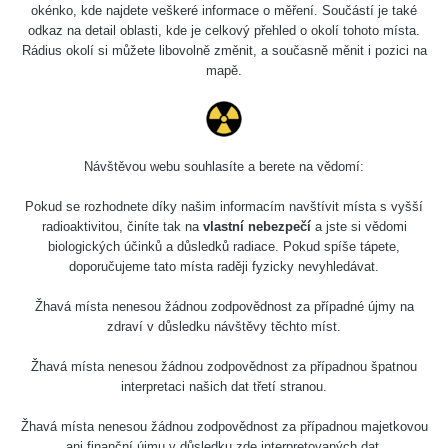
okénko, kde najdete veškeré informace o měření. Součástí je také
odkaz na detail oblasti, kde je celkový přehled o okolí tohoto místa.
Rádius okolí si můžete libovolně změnit, a současně měnit i pozici na
mapě.
Návštěvou webu souhlasíte a berete na vědomí:
Pokud se rozhodnete díky našim informacím navštívit místa s vyšší
radioaktivitou, činíte tak na
vlastní nebezpečí
a jste si vědomi
biologických účinků a důsledků radiace. Pokud spíše tápete,
doporučujeme tato místa raději fyzicky nevyhledávat.
Žhavá místa nenesou žádnou zodpovědnost za případné újmy na
zdraví v důsledku návštěvy těchto míst.
Žhavá místa nenesou žádnou zodpovědnost za případnou špatnou
interpretaci našich dat třetí stranou.
Žhavá místa nenesou žádnou zodpovědnost za případnou majetkovou
ani finanční újmu v důsledku zde interpretovaných dat.