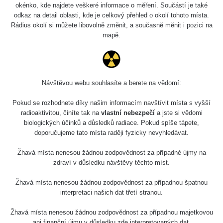
okénko, kde najdete veškeré informace o měření. Součástí je také
odkaz na detail oblasti, kde je celkový přehled o okolí tohoto místa.
Rádius okolí si můžete libovolně změnit, a současně měnit i pozici na
mapě.
Návštěvou webu souhlasíte a berete na vědomí:
Pokud se rozhodnete díky našim informacím navštívit místa s vyšší
radioaktivitou, činíte tak na
vlastní nebezpečí
a jste si vědomi
biologických účinků a důsledků radiace. Pokud spíše tápete,
doporučujeme tato místa raději fyzicky nevyhledávat.
Žhavá místa nenesou žádnou zodpovědnost za případné újmy na
zdraví v důsledku návštěvy těchto míst.
Žhavá místa nenesou žádnou zodpovědnost za případnou špatnou
interpretaci našich dat třetí stranou.
Žhavá místa nenesou žádnou zodpovědnost za případnou majetkovou
ani finanční újmu v důsledku zde interpretovaných dat.