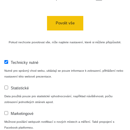
Povolit vše
Pokud nechcete povolovat vše, níže najdete nastavení, které si můžete přizpůsobit.
Technicky nutné
Nutné pro správný chod webu, ukládají se pouze informace k zobrazení, přihlášení nebo
nastavení této webové prezentace.
Statistické
Data použitá pouze pro statistické vyhodnocování, například návštěvnosti, počtu
zobrazení jednotlivých stránek apod.
Marketingové
Možnost posílání webpush notifikací o nových místech a měření. Také propojení s
Facebook platformou.