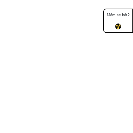
Mám se bát?
Mapa
Měření
Lidé