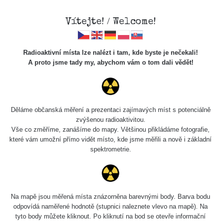
Vítejte! / Welcome!
Radioaktivní místa lze nalézt i tam, kde byste je nečekali!
A proto jsme tady my, abychom vám o tom dali vědět!
Chcete vidět data o tomto místě? Přihlašte se prosím
Děláme občanská měření a prezentaci zajímavých míst s potenciálně
zvýšenou radioaktivitou.
Chci se přihlásit
Vše co změříme, zanášíme do mapy. Většinou přikládáme fotografie,
které vám umožní přímo vidět místo, kde jsme měřili a nově i základní
spektrometrie.
Na mapě jsou měřená místa znázorněna barevnými body. Barva bodu
odpovídá naměřené hodnotě (stupnici naleznete vlevo na mapě). Na
tyto body můžete kliknout. Po kliknutí na bod se otevře informační