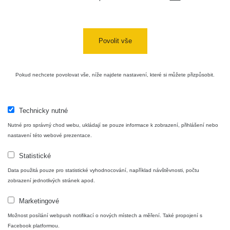
Povolit vše
Pokud nechcete povolovat vše, níže najdete nastavení, které si můžete přizpůsobit.
Technicky nutné
Nutné pro správný chod webu, ukládají se pouze informace k zobrazení, přihlášení nebo
nastavení této webové prezentace.
Statistické
Data použitá pouze pro statistické vyhodnocování, například návštěvnosti, počtu
zobrazení jednotlivých stránek apod.
Marketingové
Možnost posílání webpush notifikací o nových místech a měření. Také propojení s
Facebook platformou.