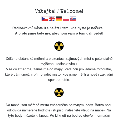
Vítejte! / Welcome!
Radioaktivní místa lze nalézt i tam, kde byste je nečekali!
A proto jsme tady my, abychom vám o tom dali vědět!
Chcete vidět data o tomto místě? Přihlašte se prosím
Děláme občanská měření a prezentaci zajímavých míst s potenciálně
zvýšenou radioaktivitou.
Chci se přihlásit
Vše co změříme, zanášíme do mapy. Většinou přikládáme fotografie,
které vám umožní přímo vidět místo, kde jsme měřili a nově i základní
spektrometrie.
Na mapě jsou měřená místa znázorněna barevnými body. Barva bodu
odpovídá naměřené hodnotě (stupnici naleznete vlevo na mapě). Na
tyto body můžete kliknout. Po kliknutí na bod se otevře informační