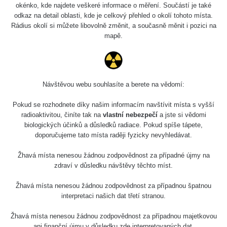
okénko, kde najdete veškeré informace o měření. Součástí je také
odkaz na detail oblasti, kde je celkový přehled o okolí tohoto místa.
Rádius okolí si můžete libovolně změnit, a současně měnit i pozici na
mapě.
Návštěvou webu souhlasíte a berete na vědomí:
Pokud se rozhodnete díky našim informacím navštívit místa s vyšší
radioaktivitou, činíte tak na
vlastní nebezpečí
a jste si vědomi
biologických účinků a důsledků radiace. Pokud spíše tápete,
doporučujeme tato místa raději fyzicky nevyhledávat.
Žhavá místa nenesou žádnou zodpovědnost za případné újmy na
zdraví v důsledku návštěvy těchto míst.
Žhavá místa nenesou žádnou zodpovědnost za případnou špatnou
interpretaci našich dat třetí stranou.
Žhavá místa nenesou žádnou zodpovědnost za případnou majetkovou
ani finanční újmu v důsledku zde interpretovaných dat.