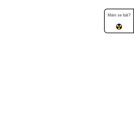
Mám se bát?
Mapa
Měření
Lidé