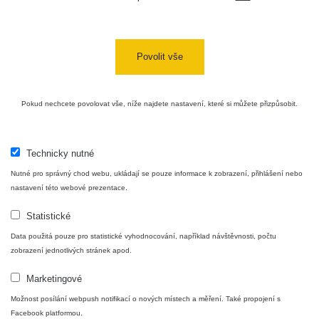
Povolit vše
Pokud nechcete povolovat vše, níže najdete nastavení, které si můžete přizpůsobit.
Technicky nutné
Nutné pro správný chod webu, ukládají se pouze informace k zobrazení, přihlášení nebo
nastavení této webové prezentace.
Statistické
Data použitá pouze pro statistické vyhodnocování, například návštěvnosti, počtu
zobrazení jednotlivých stránek apod.
Marketingové
Možnost posílání webpush notifikací o nových místech a měření. Také propojení s
Facebook platformou.