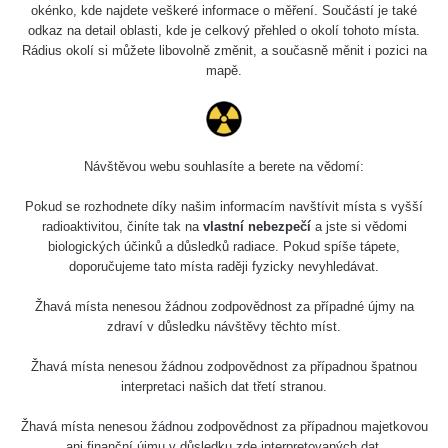
okénko, kde najdete veškeré informace o měření. Součástí je také
odkaz na detail oblasti, kde je celkový přehled o okolí tohoto místa.
Rádius okolí si můžete libovolně změnit, a současně měnit i pozici na
mapě.
Návštěvou webu souhlasíte a berete na vědomí:
Pokud se rozhodnete díky našim informacím navštívit místa s vyšší
radioaktivitou, činíte tak na
vlastní nebezpečí
a jste si vědomi
biologických účinků a důsledků radiace. Pokud spíše tápete,
doporučujeme tato místa raději fyzicky nevyhledávat.
Žhavá místa nenesou žádnou zodpovědnost za případné újmy na
zdraví v důsledku návštěvy těchto míst.
Žhavá místa nenesou žádnou zodpovědnost za případnou špatnou
interpretaci našich dat třetí stranou.
Žhavá místa nenesou žádnou zodpovědnost za případnou majetkovou
ani finanční újmu v důsledku zde interpretovaných dat.