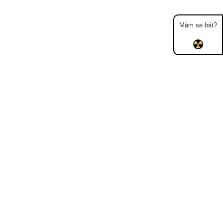
Mám se bát?
Mapa
Měření
Lidé