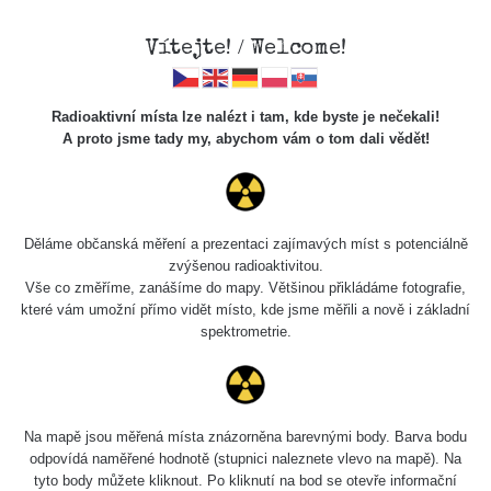
Vítejte! / Welcome!
Radioaktivní místa lze nalézt i tam, kde byste je nečekali!
A proto jsme tady my, abychom vám o tom dali vědět!
Chcete vidět data o tomto místě? Přihlašte se prosím
Děláme občanská měření a prezentaci zajímavých míst s potenciálně
zvýšenou radioaktivitou.
Chci se přihlásit
Vše co změříme, zanášíme do mapy. Většinou přikládáme fotografie,
které vám umožní přímo vidět místo, kde jsme měřili a nově i základní
spektrometrie.
Na mapě jsou měřená místa znázorněna barevnými body. Barva bodu
odpovídá naměřené hodnotě (stupnici naleznete vlevo na mapě). Na
tyto body můžete kliknout. Po kliknutí na bod se otevře informační