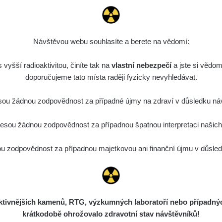
Návštěvou webu souhlasíte a berete na vědomí:
vyšší radioaktivitou, činíte tak na
vlastní nebezpečí
a jste si vědom
doporučujeme tato místa raději fyzicky nevyhledávat.
ou žádnou zodpovědnost za případné újmy na zdraví v důsledku náv
sou žádnou zodpovědnost za případnou špatnou interpretaci našich d
 zodpovědnost za případnou majetkovou ani finanční újmu v důsledk
ivnějších kamenů, RTG, výzkumných laboratoří nebo případných 
krátkodobě ohrožovalo zdravotní stav návštěvníků!