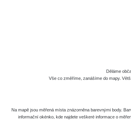
Děláme občan
Vše co změříme, zanášíme do mapy. Většino
Na mapě jsou měřená místa znázorněna barevnými body. Barva 
informační okénko, kde najdete veškeré informace o měření. 