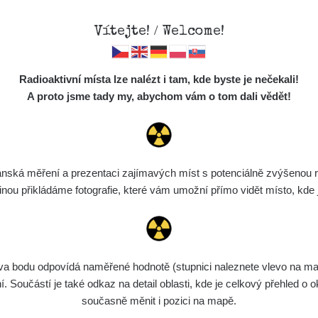
Vítejte! / Welcome!
Mapa
Měření
Lidé
O
Radioaktivní místa lze nalézt i tam, kde byste je nečekali!
Místa
S
A proto jsme tady my, abychom vám o tom dali vědět!
Cesty
Chcete vidět data o tomto místě? Přihlašte se prosím
Předměty
Monitoring
ská měření a prezentaci zajímavých míst s potenciálně zvýšenou ra
Chci se přihlásit
Spektra
u přikládáme fotografie, které vám umožní přímo vidět místo, kde js
Výběr dozimetru
Půjčovna
bodu odpovídá naměřené hodnotě (stupnici naleznete vlevo na mapě)
Součástí je také odkaz na detail oblasti, kde je celkový přehled o ok
současně měnit i pozici na mapě.