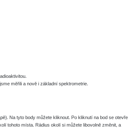
 nás
Podpořte nás
Studnice
Kontakt
Přihlásit
polek Žhavá Místa z. s.
Akce
Stanovy spolku
Tipy a rady
Členství ve spolku
Návody a manuály
Statutární orgán
Zajímavosti
dioaktivitou.
Experimenty
me měřili a nově i základní spektrometrie.
Videa
. Na tyto body můžete kliknout. Po kliknutí na bod se otevře
olí tohoto místa. Rádius okolí si můžete libovolně změnit, a