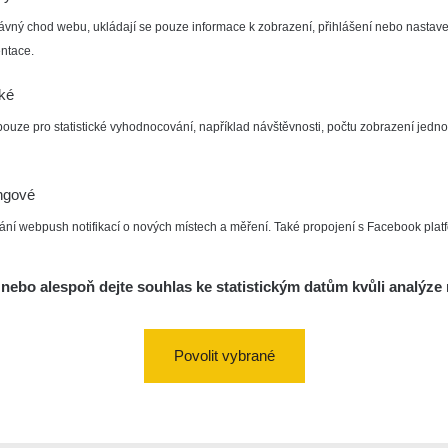
ávný chod webu, ukládají se pouze informace k zobrazení, přihlášení nebo nastave
ntace.
cké
pouze pro statistické vyhodnocování, například návštěvnosti, počtu zobrazení jedno
ngové
ání webpush notifikací o nových místech a měření. Také propojení s Facebook plat
nebo alespoň dejte souhlas ke statistickým datům kvůli analýze 
Povolit vybrané