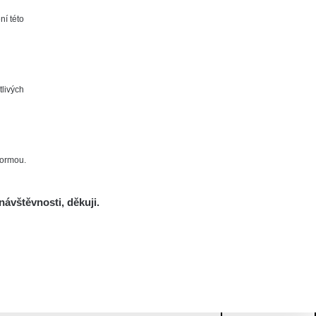
ní této
tlivých
formou.
návštěvnosti, děkuji.
Mám se bát?