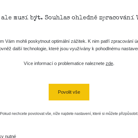
, ale musí být. Souhlas ohledně zpracování 
Vám mohli poskytnout optimální zážitek. K nim patří zpracování úd
t, rovněž další technologie, které jsou využívány k pohodlnému nastav
Více informací o problematice naleznete
zde
.
Povolit vše
Pokud nechcete povolovat vše, níže najdete nastavení, které si můžete přizpůsobit
ky nutné