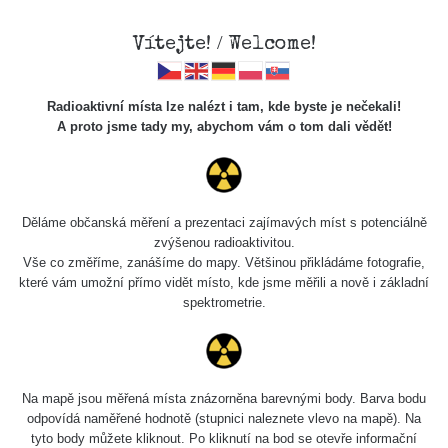
Vítejte! / Welcome!
Radioaktivní místa lze nalézt i tam, kde byste je nečekali!
A proto jsme tady my, abychom vám o tom dali vědět!
Chcete vidět data o tomto místě? Přihlašte se prosím
Děláme občanská měření a prezentaci zajímavých míst s potenciálně
zvýšenou radioaktivitou.
Chci se přihlásit
Vše co změříme, zanášíme do mapy. Většinou přikládáme fotografie,
které vám umožní přímo vidět místo, kde jsme měřili a nově i základní
spektrometrie.
Na mapě jsou měřená místa znázorněna barevnými body. Barva bodu
odpovídá naměřené hodnotě (stupnici naleznete vlevo na mapě). Na
tyto body můžete kliknout. Po kliknutí na bod se otevře informační