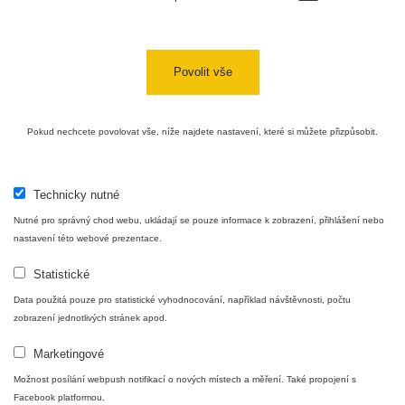
Povolit vše
Pokud nechcete povolovat vše, níže najdete nastavení, které si můžete přizpůsobit.
Technicky nutné
Nutné pro správný chod webu, ukládají se pouze informace k zobrazení, přihlášení nebo
nastavení této webové prezentace.
Statistické
Data použitá pouze pro statistické vyhodnocování, například návštěvnosti, počtu
zobrazení jednotlivých stránek apod.
Marketingové
Možnost posílání webpush notifikací o nových místech a měření. Také propojení s
Facebook platformou.