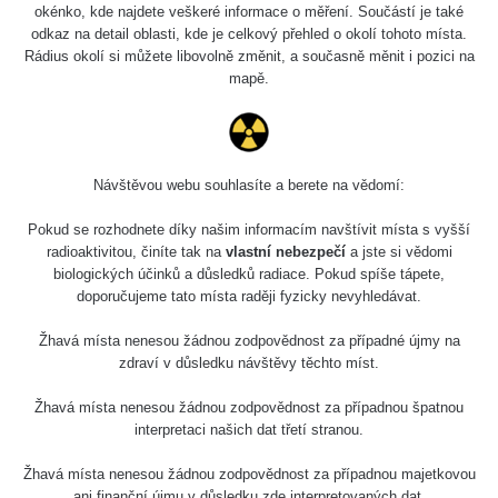
okénko, kde najdete veškeré informace o měření. Součástí je také
odkaz na detail oblasti, kde je celkový přehled o okolí tohoto místa.
Rádius okolí si můžete libovolně změnit, a současně měnit i pozici na
mapě.
Návštěvou webu souhlasíte a berete na vědomí:
Pokud se rozhodnete díky našim informacím navštívit místa s vyšší
radioaktivitou, činíte tak na
vlastní nebezpečí
a jste si vědomi
biologických účinků a důsledků radiace. Pokud spíše tápete,
doporučujeme tato místa raději fyzicky nevyhledávat.
Žhavá místa nenesou žádnou zodpovědnost za případné újmy na
zdraví v důsledku návštěvy těchto míst.
Žhavá místa nenesou žádnou zodpovědnost za případnou špatnou
interpretaci našich dat třetí stranou.
Žhavá místa nenesou žádnou zodpovědnost za případnou majetkovou
ani finanční újmu v důsledku zde interpretovaných dat.