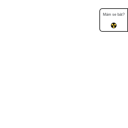
Mám se bát?
Mapa
Měření
Lidé