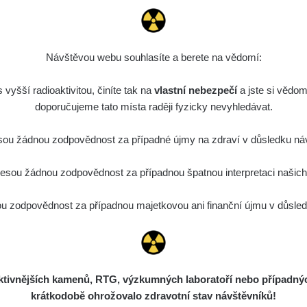
Návštěvou webu souhlasíte a berete na vědomí:
vyšší radioaktivitou, činíte tak na
vlastní nebezpečí
a jste si vědom
doporučujeme tato místa raději fyzicky nevyhledávat.
ou žádnou zodpovědnost za případné újmy na zdraví v důsledku náv
sou žádnou zodpovědnost za případnou špatnou interpretaci našich d
 zodpovědnost za případnou majetkovou ani finanční újmu v důsledk
ivnějších kamenů, RTG, výzkumných laboratoří nebo případných 
krátkodobě ohrožovalo zdravotní stav návštěvníků!