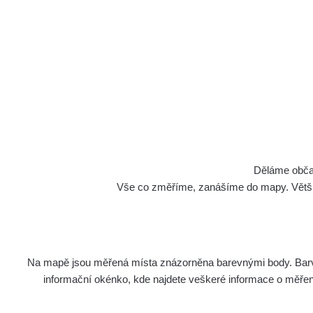
Děláme občan
Vše co změříme, zanášíme do mapy. Většino
Na mapě jsou měřená místa znázorněna barevnými body. Barva 
informační okénko, kde najdete veškeré informace o měření. 