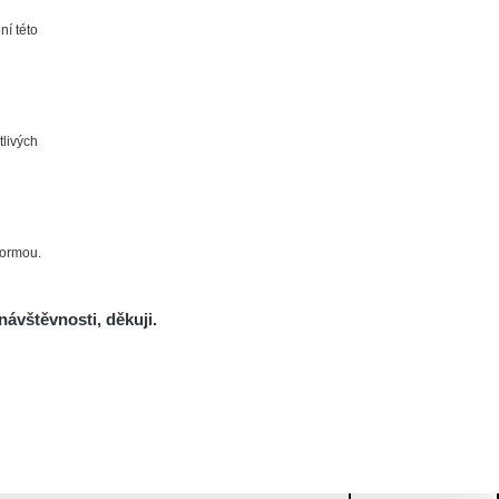
ní této
tlivých
formou.
návštěvnosti, děkuji.
Mám se bát?