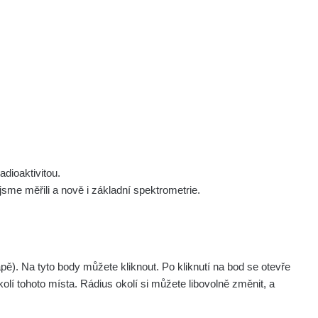
 nás
Podpořte nás
Studnice
Kontakt
Přihlásit
polek Žhavá Místa z. s.
Akce
Stanovy spolku
Tipy a rady
Členství ve spolku
Návody a manuály
Statutární orgán
Zajímavosti
dioaktivitou.
Experimenty
me měřili a nově i základní spektrometrie.
Videa
. Na tyto body můžete kliknout. Po kliknutí na bod se otevře
olí tohoto místa. Rádius okolí si můžete libovolně změnit, a