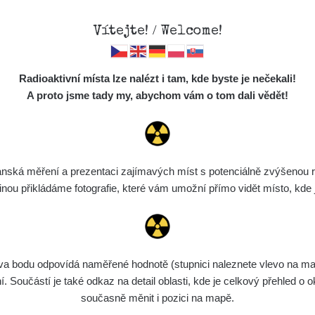
Vítejte! / Welcome!
Mapa
Měření
Lidé
O
Radioaktivní místa lze nalézt i tam, kde byste je nečekali!
Místa
S
A proto jsme tady my, abychom vám o tom dali vědět!
Cesty
Chcete vidět data o tomto místě? Přihlašte se prosím
Předměty
Monitoring
ská měření a prezentaci zajímavých míst s potenciálně zvýšenou ra
Chci se přihlásit
Spektra
u přikládáme fotografie, které vám umožní přímo vidět místo, kde js
Výběr dozimetru
Půjčovna
bodu odpovídá naměřené hodnotě (stupnici naleznete vlevo na mapě)
Součástí je také odkaz na detail oblasti, kde je celkový přehled o ok
současně měnit i pozici na mapě.