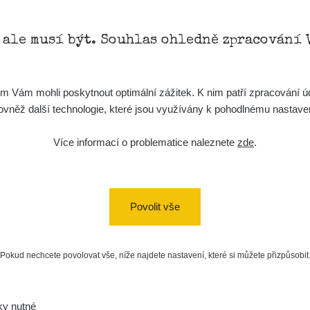
, ale musí být. Souhlas ohledně zpracování 
Vám mohli poskytnout optimální zážitek. K nim patří zpracování úd
t, rovněž další technologie, které jsou využívány k pohodlnému nastav
Více informací o problematice naleznete
zde
.
Povolit vše
Pokud nechcete povolovat vše, níže najdete nastavení, které si můžete přizpůsobit
ky nutné