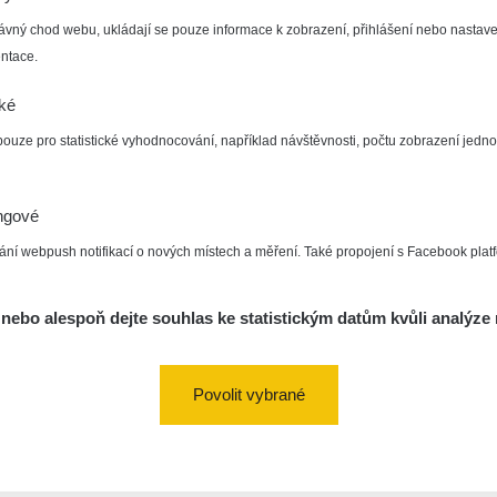
ávný chod webu, ukládají se pouze informace k zobrazení, přihlášení nebo nastave
ntace.
cké
pouze pro statistické vyhodnocování, například návštěvnosti, počtu zobrazení jedno
ngové
ání webpush notifikací o nových místech a měření. Také propojení s Facebook plat
nebo alespoň dejte souhlas ke statistickým datům kvůli analýze 
Povolit vybrané