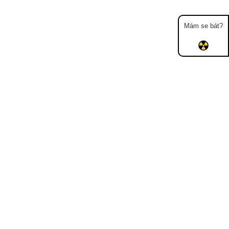
Mám se bát?
Mapa
Měření
Lidé