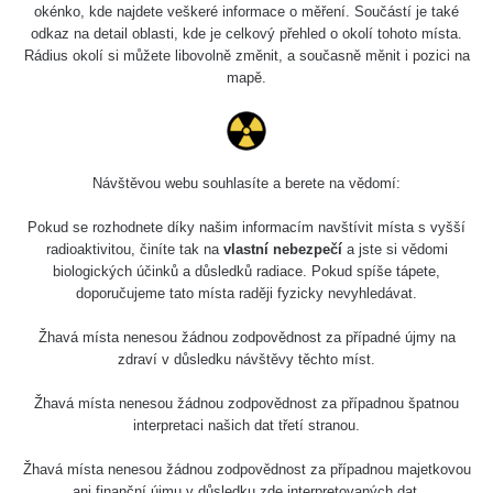
okénko, kde najdete veškeré informace o měření. Součástí je také
odkaz na detail oblasti, kde je celkový přehled o okolí tohoto místa.
Rádius okolí si můžete libovolně změnit, a současně měnit i pozici na
mapě.
Návštěvou webu souhlasíte a berete na vědomí:
Pokud se rozhodnete díky našim informacím navštívit místa s vyšší
radioaktivitou, činíte tak na
vlastní nebezpečí
a jste si vědomi
biologických účinků a důsledků radiace. Pokud spíše tápete,
doporučujeme tato místa raději fyzicky nevyhledávat.
Žhavá místa nenesou žádnou zodpovědnost za případné újmy na
zdraví v důsledku návštěvy těchto míst.
Žhavá místa nenesou žádnou zodpovědnost za případnou špatnou
interpretaci našich dat třetí stranou.
Žhavá místa nenesou žádnou zodpovědnost za případnou majetkovou
ani finanční újmu v důsledku zde interpretovaných dat.