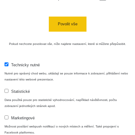
Povolit vše
Pokud nechcete povolovat vše, níže najdete nastavení, které si můžete přizpůsobit.
Technicky nutné
Nutné pro správný chod webu, ukládají se pouze informace k zobrazení, přihlášení nebo
nastavení této webové prezentace.
Statistické
Data použitá pouze pro statistické vyhodnocování, například návštěvnosti, počtu
zobrazení jednotlivých stránek apod.
Marketingové
Možnost posílání webpush notifikací o nových místech a měření. Také propojení s
Facebook platformou.