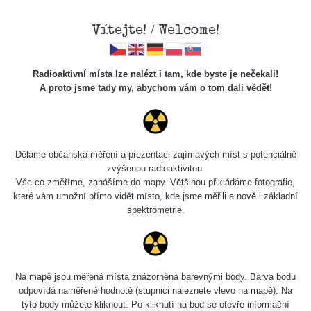
Vítejte! / Welcome!
Radioaktivní místa lze nalézt i tam, kde byste je nečekali!
A proto jsme tady my, abychom vám o tom dali vědět!
Chcete vidět data o tomto místě? Přihlašte se prosím
Děláme občanská měření a prezentaci zajímavých míst s potenciálně
zvýšenou radioaktivitou.
Chci se přihlásit
Vše co změříme, zanášíme do mapy. Většinou přikládáme fotografie,
které vám umožní přímo vidět místo, kde jsme měřili a nově i základní
spektrometrie.
Na mapě jsou měřená místa znázorněna barevnými body. Barva bodu
odpovídá naměřené hodnotě (stupnici naleznete vlevo na mapě). Na
tyto body můžete kliknout. Po kliknutí na bod se otevře informační