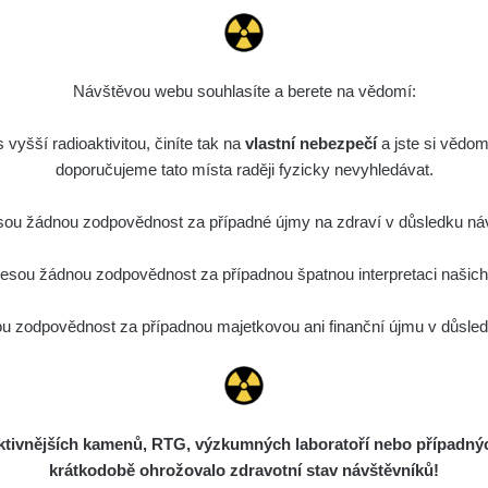
Návštěvou webu souhlasíte a berete na vědomí:
vyšší radioaktivitou, činíte tak na
vlastní nebezpečí
a jste si vědom
doporučujeme tato místa raději fyzicky nevyhledávat.
ou žádnou zodpovědnost za případné újmy na zdraví v důsledku náv
sou žádnou zodpovědnost za případnou špatnou interpretaci našich d
 zodpovědnost za případnou majetkovou ani finanční újmu v důsledk
ivnějších kamenů, RTG, výzkumných laboratoří nebo případných 
krátkodobě ohrožovalo zdravotní stav návštěvníků!