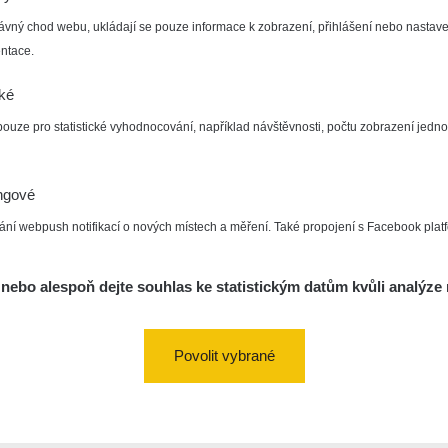
ávný chod webu, ukládají se pouze informace k zobrazení, přihlášení nebo nastave
ntace.
cké
pouze pro statistické vyhodnocování, například návštěvnosti, počtu zobrazení jedno
ngové
ání webpush notifikací o nových místech a měření. Také propojení s Facebook plat
nebo alespoň dejte souhlas ke statistickým datům kvůli analýze 
Povolit vybrané