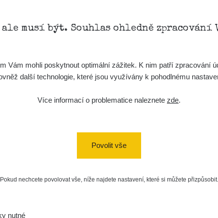
, ale musí být. Souhlas ohledně zpracování 
Vám mohli poskytnout optimální zážitek. K nim patří zpracování úd
t, rovněž další technologie, které jsou využívány k pohodlnému nastav
Více informací o problematice naleznete
zde
.
Povolit vše
Pokud nechcete povolovat vše, níže najdete nastavení, které si můžete přizpůsobit
ky nutné