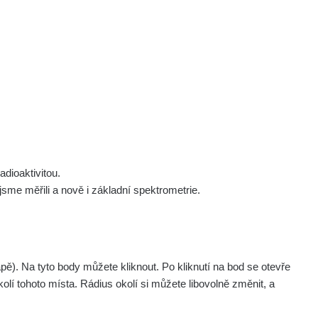
 nás
Podpořte nás
Studnice
Kontakt
Přihlásit
polek Žhavá Místa z. s.
Akce
Stanovy spolku
Tipy a rady
Členství ve spolku
Návody a manuály
Statutární orgán
Zajímavosti
dioaktivitou.
Experimenty
me měřili a nově i základní spektrometrie.
Videa
. Na tyto body můžete kliknout. Po kliknutí na bod se otevře
olí tohoto místa. Rádius okolí si můžete libovolně změnit, a