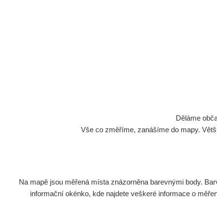
Děláme občan
Vše co změříme, zanášíme do mapy. Většino
Na mapě jsou měřená místa znázorněna barevnými body. Barva 
informační okénko, kde najdete veškeré informace o měření. 