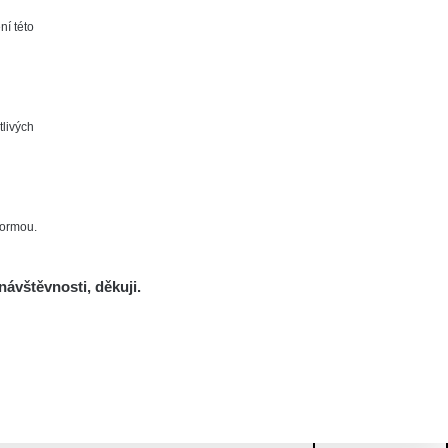
ní této
tlivých
formou.
návštěvnosti, děkuji.
Mám se bát?