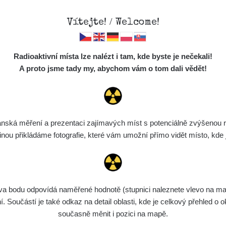
Vítejte! / Welcome!
Mapa
Měření
Lidé
O
Radioaktivní místa lze nalézt i tam, kde byste je nečekali!
Místa
S
A proto jsme tady my, abychom vám o tom dali vědět!
Cesty
Chcete vidět data o tomto místě? Přihlašte se prosím
Předměty
Monitoring
ská měření a prezentaci zajímavých míst s potenciálně zvýšenou ra
Chci se přihlásit
Spektra
u přikládáme fotografie, které vám umožní přímo vidět místo, kde js
Výběr dozimetru
Půjčovna
bodu odpovídá naměřené hodnotě (stupnici naleznete vlevo na mapě)
Součástí je také odkaz na detail oblasti, kde je celkový přehled o ok
současně měnit i pozici na mapě.