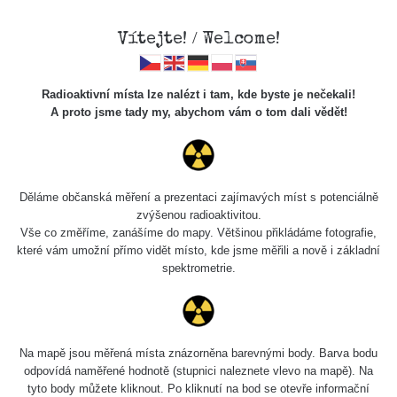
Vítejte! / Welcome!
Radioaktivní místa lze nalézt i tam, kde byste je nečekali!
A proto jsme tady my, abychom vám o tom dali vědět!
Chcete vidět data o tomto místě? Přihlašte se prosím
Děláme občanská měření a prezentaci zajímavých míst s potenciálně
zvýšenou radioaktivitou.
Chci se přihlásit
Vše co změříme, zanášíme do mapy. Většinou přikládáme fotografie,
které vám umožní přímo vidět místo, kde jsme měřili a nově i základní
spektrometrie.
Na mapě jsou měřená místa znázorněna barevnými body. Barva bodu
odpovídá naměřené hodnotě (stupnici naleznete vlevo na mapě). Na
tyto body můžete kliknout. Po kliknutí na bod se otevře informační