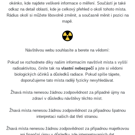
okénko, kde najdete veškeré informace o měření. Součástí je také
odkaz na detail oblasti, kde je celkový přehled o okolí tohoto místa.
Rádius okolí si můžete libovolně změnit, a současně měnit i pozici na
mapě.
Návštěvou webu souhlasíte a berete na vědomí:
Pokud se rozhodnete díky našim informacím navštívit místa s vyšší
radioaktivitou, činíte tak na
vlastní nebezpečí
a jste si vědomi
biologických účinků a důsledků radiace. Pokud spíše tápete,
doporučujeme tato místa raději fyzicky nevyhledávat.
Žhavá místa nenesou žádnou zodpovědnost za případné újmy na
zdraví v důsledku návštěvy těchto míst.
Žhavá místa nenesou žádnou zodpovědnost za případnou špatnou
interpretaci našich dat třetí stranou.
Žhavá místa nenesou žádnou zodpovědnost za případnou majetkovou
ani finanční újmu v důsledku zde interpretovaných dat.