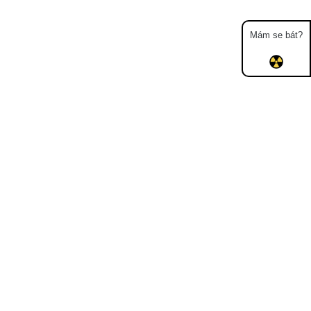
Mám se bát?
Mapa
Měření
Lidé