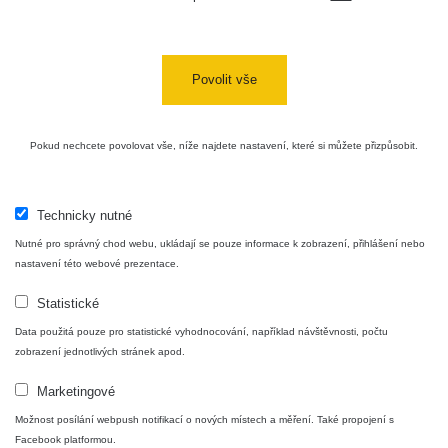
Povolit vše
Pokud nechcete povolovat vše, níže najdete nastavení, které si můžete přizpůsobit.
Technicky nutné
Nutné pro správný chod webu, ukládají se pouze informace k zobrazení, přihlášení nebo
nastavení této webové prezentace.
Statistické
Data použitá pouze pro statistické vyhodnocování, například návštěvnosti, počtu
zobrazení jednotlivých stránek apod.
Marketingové
Možnost posílání webpush notifikací o nových místech a měření. Také propojení s
Facebook platformou.