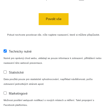
Povolit vše
Pokud nechcete povolovat vše, níže najdete nastavení, které si můžete přizpůsobit.
Technicky nutné
Nutné pro správný chod webu, ukládají se pouze informace k zobrazení, přihlášení nebo
nastavení této webové prezentace.
Statistické
Data použitá pouze pro statistické vyhodnocování, například návštěvnosti, počtu
zobrazení jednotlivých stránek apod.
Marketingové
Možnost posílání webpush notifikací o nových místech a měření. Také propojení s
Facebook platformou.