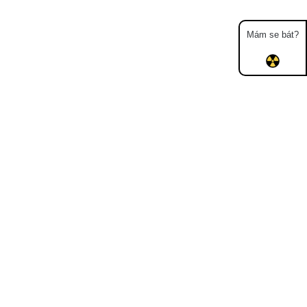
Mám se bát?
Mapa
Měření
Lidé