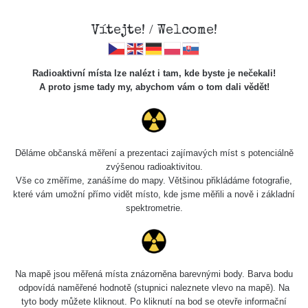
Vítejte! / Welcome!
Radioaktivní místa lze nalézt i tam, kde byste je nečekali!
A proto jsme tady my, abychom vám o tom dali vědět!
Chcete vidět data o tomto místě? Přihlašte se prosím
Děláme občanská měření a prezentaci zajímavých míst s potenciálně
zvýšenou radioaktivitou.
Chci se přihlásit
Vše co změříme, zanášíme do mapy. Většinou přikládáme fotografie,
které vám umožní přímo vidět místo, kde jsme měřili a nově i základní
spektrometrie.
Na mapě jsou měřená místa znázorněna barevnými body. Barva bodu
odpovídá naměřené hodnotě (stupnici naleznete vlevo na mapě). Na
tyto body můžete kliknout. Po kliknutí na bod se otevře informační