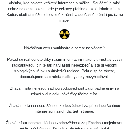
okénko, kde najdete veškeré informace o měření. Součástí je také
odkaz na detail oblasti, kde je celkový přehled o okolí tohoto místa.
Rádius okolí si můžete libovolně změnit, a současně měnit i pozici na
mapě.
Návštěvou webu souhlasíte a berete na vědomí:
Pokud se rozhodnete díky našim informacím navštívit místa s vyšší
radioaktivitou, činíte tak na
vlastní nebezpečí
a jste si vědomi
biologických účinků a důsledků radiace. Pokud spíše tápete,
doporučujeme tato místa raději fyzicky nevyhledávat.
Žhavá místa nenesou žádnou zodpovědnost za případné újmy na
zdraví v důsledku návštěvy těchto míst.
Žhavá místa nenesou žádnou zodpovědnost za případnou špatnou
interpretaci našich dat třetí stranou.
Žhavá místa nenesou žádnou zodpovědnost za případnou majetkovou
ani finanční újmu v důsledku zde interpretovaných dat.