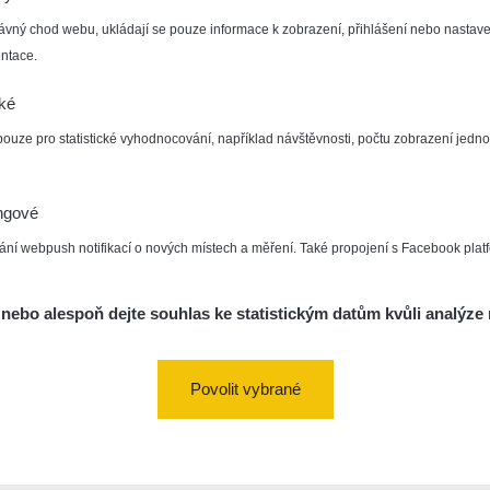
ávný chod webu, ukládají se pouze informace k zobrazení, přihlášení nebo nastave
ntace.
cké
pouze pro statistické vyhodnocování, například návštěvnosti, počtu zobrazení jedno
ngové
ání webpush notifikací o nových místech a měření. Také propojení s Facebook plat
nebo alespoň dejte souhlas ke statistickým datům kvůli analýze 
Povolit vybrané