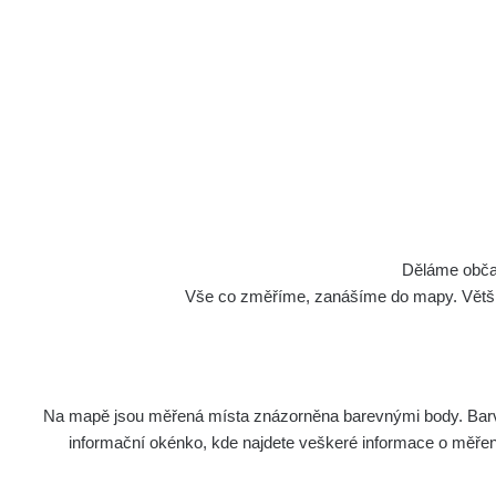
Děláme občan
Vše co změříme, zanášíme do mapy. Většino
Na mapě jsou měřená místa znázorněna barevnými body. Barva 
informační okénko, kde najdete veškeré informace o měření. 