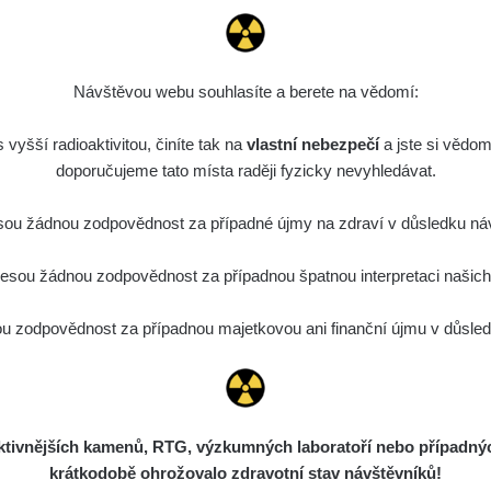
Návštěvou webu souhlasíte a berete na vědomí:
vyšší radioaktivitou, činíte tak na
vlastní nebezpečí
a jste si vědom
doporučujeme tato místa raději fyzicky nevyhledávat.
ou žádnou zodpovědnost za případné újmy na zdraví v důsledku náv
sou žádnou zodpovědnost za případnou špatnou interpretaci našich d
 zodpovědnost za případnou majetkovou ani finanční újmu v důsledk
ivnějších kamenů, RTG, výzkumných laboratoří nebo případných 
krátkodobě ohrožovalo zdravotní stav návštěvníků!