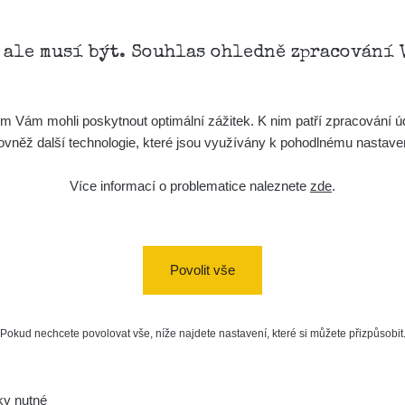
, ale musí být. Souhlas ohledně zpracování 
Vám mohli poskytnout optimální zážitek. K nim patří zpracování úd
t, rovněž další technologie, které jsou využívány k pohodlnému nastav
Více informací o problematice naleznete
zde
.
Povolit vše
Pokud nechcete povolovat vše, níže najdete nastavení, které si můžete přizpůsobit
ky nutné