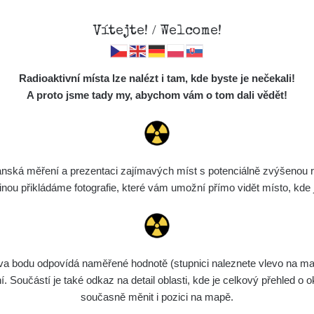
Vítejte! / Welcome!
Mapa
Měření
Lidé
O
Radioaktivní místa lze nalézt i tam, kde byste je nečekali!
Místa
S
A proto jsme tady my, abychom vám o tom dali vědět!
Cesty
Chcete vidět data o tomto místě? Přihlašte se prosím
Předměty
Monitoring
ská měření a prezentaci zajímavých míst s potenciálně zvýšenou ra
Chci se přihlásit
Spektra
u přikládáme fotografie, které vám umožní přímo vidět místo, kde js
Výběr dozimetru
Půjčovna
bodu odpovídá naměřené hodnotě (stupnici naleznete vlevo na mapě)
Součástí je také odkaz na detail oblasti, kde je celkový přehled o ok
současně měnit i pozici na mapě.