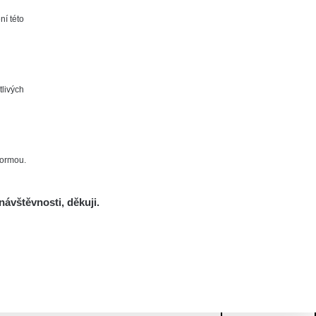
ní této
tlivých
formou.
návštěvnosti, děkuji.
Mám se bát?