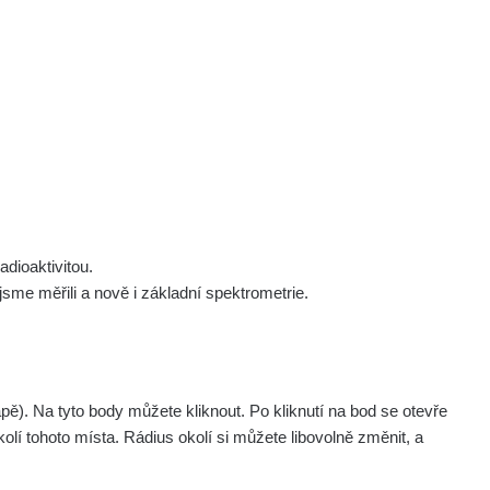
 nás
Podpořte nás
Studnice
Kontakt
Přihlásit
polek Žhavá Místa z. s.
Akce
Stanovy spolku
Tipy a rady
Členství ve spolku
Návody a manuály
Statutární orgán
Zajímavosti
dioaktivitou.
Experimenty
me měřili a nově i základní spektrometrie.
Videa
. Na tyto body můžete kliknout. Po kliknutí na bod se otevře
olí tohoto místa. Rádius okolí si můžete libovolně změnit, a