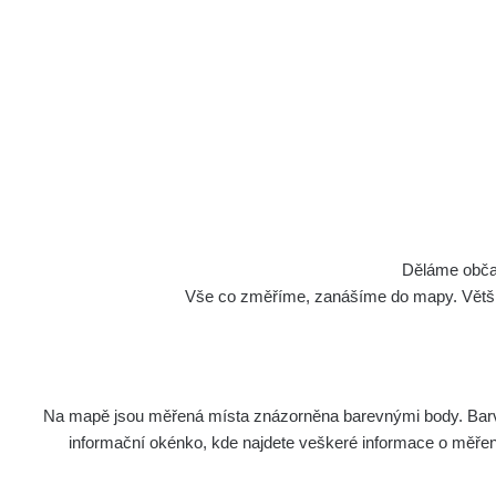
Děláme občan
Vše co změříme, zanášíme do mapy. Většino
Na mapě jsou měřená místa znázorněna barevnými body. Barva 
informační okénko, kde najdete veškeré informace o měření. 