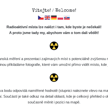
Vítejte! / Welcome!
Mapa
Měření
Lidé
O
Radioaktivní místa lze nalézt i tam, kde byste je nečekali!
Místa
S
A proto jsme tady my, abychom vám o tom dali vědět!
Cesty
Chcete vidět data o tomto místě? Přihlašte se prosím
Předměty
Monitoring
ská měření a prezentaci zajímavých míst s potenciálně zvýšenou ra
Chci se přihlásit
Spektra
u přikládáme fotografie, které vám umožní přímo vidět místo, kde js
Výběr dozimetru
Půjčovna
bodu odpovídá naměřené hodnotě (stupnici naleznete vlevo na mapě)
Součástí je také odkaz na detail oblasti, kde je celkový přehled o ok
současně měnit i pozici na mapě.