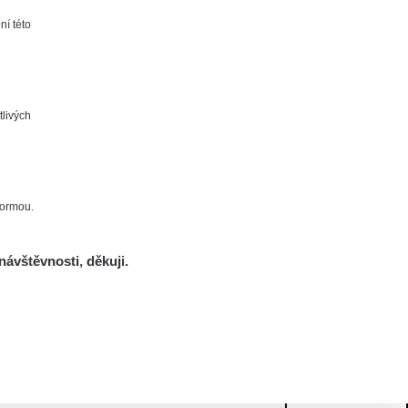
ní této
tlivých
formou.
návštěvnosti, děkuji.
Mám se bát?