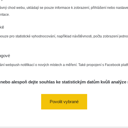
ávný chod webu, ukládají se pouze informace k zobrazení, přihlášení nebo nastave
ntace.
cké
pouze pro statistické vyhodnocování, například návštěvnosti, počtu zobrazení jedno
ngové
ání webpush notifikací o nových místech a měření. Také propojení s Facebook plat
nebo alespoň dejte souhlas ke statistickým datům kvůli analýze 
Povolit vybrané