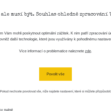
, ale musí být. Souhlas ohledně zpracování 
Vám mohli poskytnout optimální zážitek. K nim patří zpracování úd
t, rovněž další technologie, které jsou využívány k pohodlnému nastav
Více informací o problematice naleznete
zde
.
Povolit vše
Pokud nechcete povolovat vše, níže najdete nastavení, které si můžete přizpůsobit
ky nutné