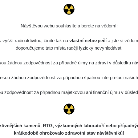
Návštěvou webu souhlasíte a berete na vědomí:
vyšší radioaktivitou, činíte tak na
vlastní nebezpečí
a jste si vědom
doporučujeme tato místa raději fyzicky nevyhledávat.
ou žádnou zodpovědnost za případné újmy na zdraví v důsledku náv
sou žádnou zodpovědnost za případnou špatnou interpretaci našich d
 zodpovědnost za případnou majetkovou ani finanční újmu v důsledk
ivnějších kamenů, RTG, výzkumných laboratoří nebo případných 
krátkodobě ohrožovalo zdravotní stav návštěvníků!