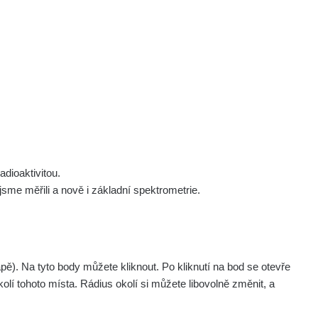
 nás
Podpořte nás
Studnice
Kontakt
Přihlásit
polek Žhavá Místa z. s.
Akce
Stanovy spolku
Tipy a rady
Členství ve spolku
Návody a manuály
Statutární orgán
Zajímavosti
dioaktivitou.
Experimenty
me měřili a nově i základní spektrometrie.
Videa
. Na tyto body můžete kliknout. Po kliknutí na bod se otevře
olí tohoto místa. Rádius okolí si můžete libovolně změnit, a