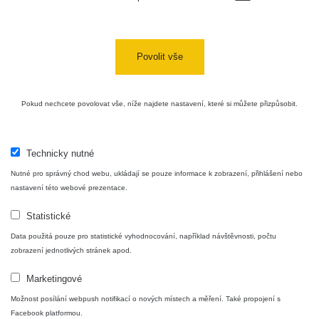
Povolit vše
Pokud nechcete povolovat vše, níže najdete nastavení, které si můžete přizpůsobit.
Technicky nutné
Nutné pro správný chod webu, ukládají se pouze informace k zobrazení, přihlášení nebo
nastavení této webové prezentace.
Statistické
Data použitá pouze pro statistické vyhodnocování, například návštěvnosti, počtu
zobrazení jednotlivých stránek apod.
Marketingové
Možnost posílání webpush notifikací o nových místech a měření. Také propojení s
Facebook platformou.