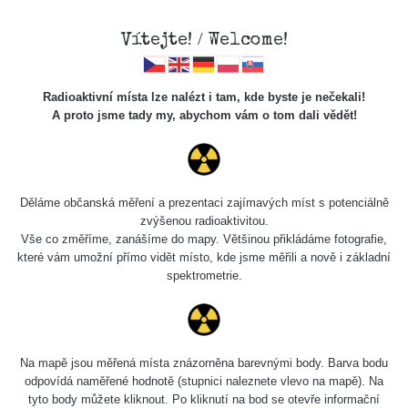
Vítejte! / Welcome!
Radioaktivní místa lze nalézt i tam, kde byste je nečekali!
A proto jsme tady my, abychom vám o tom dali vědět!
Chcete vidět data o tomto místě? Přihlašte se prosím
Děláme občanská měření a prezentaci zajímavých míst s potenciálně
zvýšenou radioaktivitou.
Chci se přihlásit
Vše co změříme, zanášíme do mapy. Většinou přikládáme fotografie,
které vám umožní přímo vidět místo, kde jsme měřili a nově i základní
spektrometrie.
Na mapě jsou měřená místa znázorněna barevnými body. Barva bodu
odpovídá naměřené hodnotě (stupnici naleznete vlevo na mapě). Na
tyto body můžete kliknout. Po kliknutí na bod se otevře informační