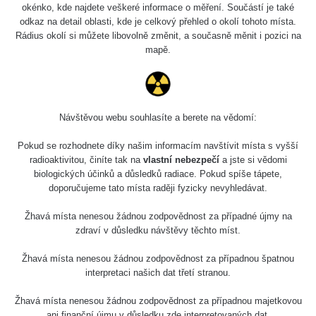
okénko, kde najdete veškeré informace o měření. Součástí je také
odkaz na detail oblasti, kde je celkový přehled o okolí tohoto místa.
Rádius okolí si můžete libovolně změnit, a současně měnit i pozici na
mapě.
Návštěvou webu souhlasíte a berete na vědomí:
Pokud se rozhodnete díky našim informacím navštívit místa s vyšší
radioaktivitou, činíte tak na
vlastní nebezpečí
a jste si vědomi
biologických účinků a důsledků radiace. Pokud spíše tápete,
doporučujeme tato místa raději fyzicky nevyhledávat.
Žhavá místa nenesou žádnou zodpovědnost za případné újmy na
zdraví v důsledku návštěvy těchto míst.
Žhavá místa nenesou žádnou zodpovědnost za případnou špatnou
interpretaci našich dat třetí stranou.
Žhavá místa nenesou žádnou zodpovědnost za případnou majetkovou
ani finanční újmu v důsledku zde interpretovaných dat.