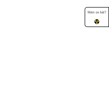
Mám se bát?
Mapa
Měření
Lidé