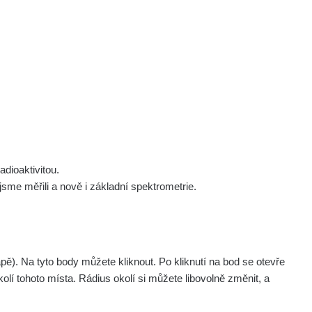
 nás
Podpořte nás
Studnice
Kontakt
Přihlásit
polek Žhavá Místa z. s.
Akce
Stanovy spolku
Tipy a rady
Členství ve spolku
Návody a manuály
Statutární orgán
Zajímavosti
dioaktivitou.
Experimenty
me měřili a nově i základní spektrometrie.
Videa
. Na tyto body můžete kliknout. Po kliknutí na bod se otevře
olí tohoto místa. Rádius okolí si můžete libovolně změnit, a