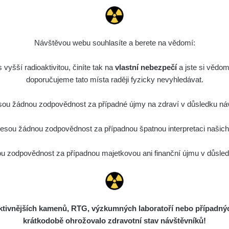
Návštěvou webu souhlasíte a berete na vědomí:
vyšší radioaktivitou, činíte tak na
vlastní nebezpečí
a jste si vědom
doporučujeme tato místa raději fyzicky nevyhledávat.
ou žádnou zodpovědnost za případné újmy na zdraví v důsledku náv
sou žádnou zodpovědnost za případnou špatnou interpretaci našich d
 zodpovědnost za případnou majetkovou ani finanční újmu v důsledk
ivnějších kamenů, RTG, výzkumných laboratoří nebo případných 
krátkodobě ohrožovalo zdravotní stav návštěvníků!