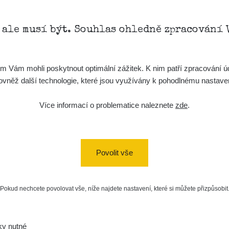
, ale musí být. Souhlas ohledně zpracování 
Vám mohli poskytnout optimální zážitek. K nim patří zpracování úd
t, rovněž další technologie, které jsou využívány k pohodlnému nastav
Více informací o problematice naleznete
zde
.
Povolit vše
Pokud nechcete povolovat vše, níže najdete nastavení, které si můžete přizpůsobit
ky nutné