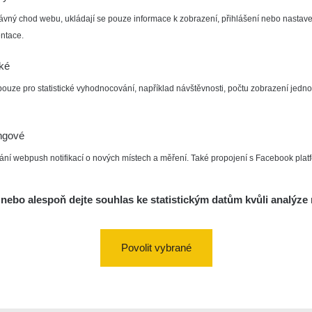
ávný chod webu, ukládají se pouze informace k zobrazení, přihlášení nebo nastave
ntace.
cké
pouze pro statistické vyhodnocování, například návštěvnosti, počtu zobrazení jedno
ngové
ání webpush notifikací o nových místech a měření. Také propojení s Facebook plat
nebo alespoň dejte souhlas ke statistickým datům kvůli analýze 
Povolit vybrané