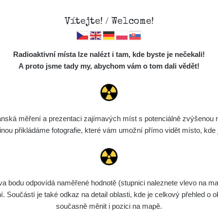
Vítejte! / Welcome!
Mapa
Měření
Lidé
O
Radioaktivní místa lze nalézt i tam, kde byste je nečekali!
Místa
S
A proto jsme tady my, abychom vám o tom dali vědět!
Cesty
Chcete vidět data o tomto místě? Přihlašte se prosím
Předměty
Monitoring
ská měření a prezentaci zajímavých míst s potenciálně zvýšenou ra
Chci se přihlásit
Spektra
u přikládáme fotografie, které vám umožní přímo vidět místo, kde js
Výběr dozimetru
Půjčovna
bodu odpovídá naměřené hodnotě (stupnici naleznete vlevo na mapě)
Součástí je také odkaz na detail oblasti, kde je celkový přehled o ok
současně měnit i pozici na mapě.