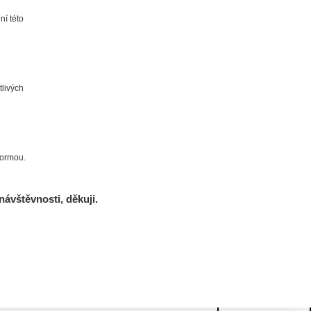
ní této
tlivých
formou.
návštěvnosti, děkuji.
Mám se bát?