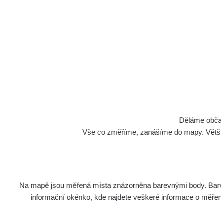
Děláme občan
Vše co změříme, zanášíme do mapy. Většino
Na mapě jsou měřená místa znázorněna barevnými body. Barva 
informační okénko, kde najdete veškeré informace o měření. 