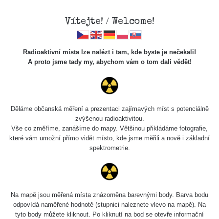
Vítejte! / Welcome!
Radioaktivní místa lze nalézt i tam, kde byste je nečekali!
A proto jsme tady my, abychom vám o tom dali vědět!
Chcete vidět data o tomto místě? Přihlašte se prosím
Děláme občanská měření a prezentaci zajímavých míst s potenciálně
zvýšenou radioaktivitou.
Chci se přihlásit
Vše co změříme, zanášíme do mapy. Většinou přikládáme fotografie,
které vám umožní přímo vidět místo, kde jsme měřili a nově i základní
spektrometrie.
Na mapě jsou měřená místa znázorněna barevnými body. Barva bodu
odpovídá naměřené hodnotě (stupnici naleznete vlevo na mapě). Na
tyto body můžete kliknout. Po kliknutí na bod se otevře informační