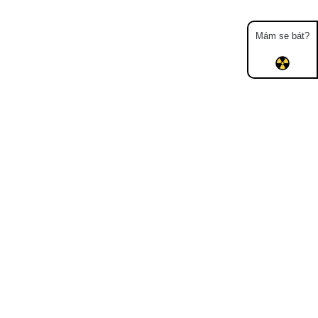
Mám se bát?
Mapa
Měření
Lidé