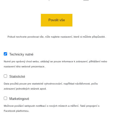
Povolit vše
Pokud nechcete povolovat vše, níže najdete nastavení, které si můžete přizpůsobit.
Technicky nutné
Nutné pro správný chod webu, ukládají se pouze informace k zobrazení, přihlášení nebo
nastavení této webové prezentace.
Statistické
Data použitá pouze pro statistické vyhodnocování, například návštěvnosti, počtu
zobrazení jednotlivých stránek apod.
Marketingové
Možnost posílání webpush notifikací o nových místech a měření. Také propojení s
Facebook platformou.