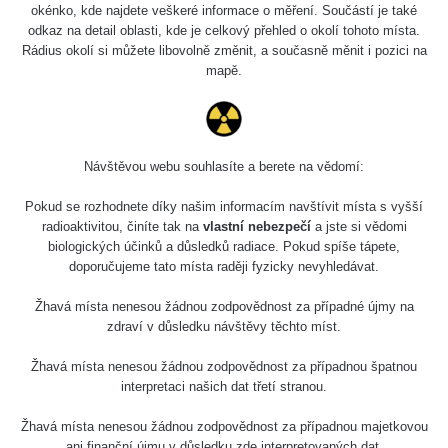
okénko, kde najdete veškeré informace o měření. Součástí je také
odkaz na detail oblasti, kde je celkový přehled o okolí tohoto místa.
Rádius okolí si můžete libovolně změnit, a současně měnit i pozici na
mapě.
Návštěvou webu souhlasíte a berete na vědomí:
Pokud se rozhodnete díky našim informacím navštívit místa s vyšší
radioaktivitou, činíte tak na
vlastní nebezpečí
a jste si vědomi
biologických účinků a důsledků radiace. Pokud spíše tápete,
doporučujeme tato místa raději fyzicky nevyhledávat.
Žhavá místa nenesou žádnou zodpovědnost za případné újmy na
zdraví v důsledku návštěvy těchto míst.
Žhavá místa nenesou žádnou zodpovědnost za případnou špatnou
interpretaci našich dat třetí stranou.
Žhavá místa nenesou žádnou zodpovědnost za případnou majetkovou
ani finanční újmu v důsledku zde interpretovaných dat.