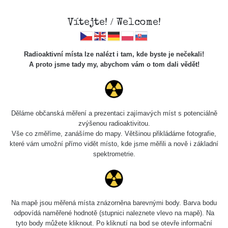
Vítejte! / Welcome!
Radioaktivní místa lze nalézt i tam, kde byste je nečekali!
A proto jsme tady my, abychom vám o tom dali vědět!
Chcete vidět data o tomto místě? Přihlašte se prosím
Děláme občanská měření a prezentaci zajímavých míst s potenciálně
zvýšenou radioaktivitou.
Chci se přihlásit
Vše co změříme, zanášíme do mapy. Většinou přikládáme fotografie,
které vám umožní přímo vidět místo, kde jsme měřili a nově i základní
spektrometrie.
Na mapě jsou měřená místa znázorněna barevnými body. Barva bodu
odpovídá naměřené hodnotě (stupnici naleznete vlevo na mapě). Na
tyto body můžete kliknout. Po kliknutí na bod se otevře informační