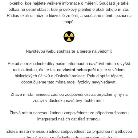
okénko, kde najdete veškeré informace o měření. Součástí je také
odkaz na detail oblasti, kde je celkový přehled o okolí tohoto místa.
Rádius okolí si můžete libovolně změnit, a současně měnit i pozici na
mapě.
Návštěvou webu souhlasíte a berete na vědomí:
Pokud se rozhodnete díky našim informacím navštívit místa s vyšší
radioaktivitou, činíte tak na
vlastní nebezpečí
a jste si vědomi
biologických účinků a důsledků radiace. Pokud spíše tápete,
doporučujeme tato místa raději fyzicky nevyhledávat.
Žhavá místa nenesou žádnou zodpovědnost za případné újmy na
zdraví v důsledku návštěvy těchto míst.
Žhavá místa nenesou žádnou zodpovědnost za případnou špatnou
interpretaci našich dat třetí stranou.
Žhavá místa nenesou žádnou zodpovědnost za případnou majetkovou
ani finanční újmu v důsledku zde interpretovaných dat.