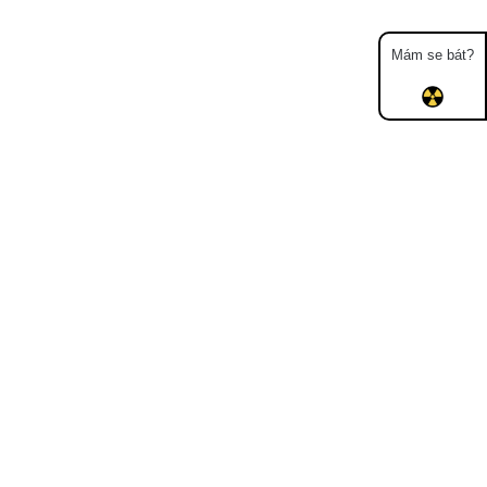
Mám se bát?
Mapa
Měření
Lidé