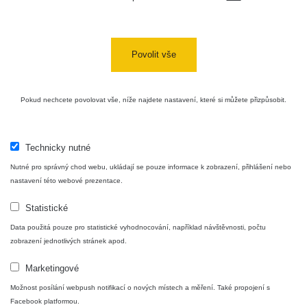
Povolit vše
Pokud nechcete povolovat vše, níže najdete nastavení, které si můžete přizpůsobit.
Technicky nutné
Nutné pro správný chod webu, ukládají se pouze informace k zobrazení, přihlášení nebo
nastavení této webové prezentace.
Statistické
Data použitá pouze pro statistické vyhodnocování, například návštěvnosti, počtu
zobrazení jednotlivých stránek apod.
Marketingové
Možnost posílání webpush notifikací o nových místech a měření. Také propojení s
Facebook platformou.