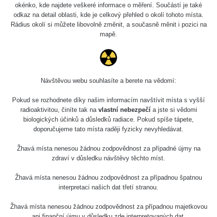
okénko, kde najdete veškeré informace o měření. Součástí je také
odkaz na detail oblasti, kde je celkový přehled o okolí tohoto místa.
Rádius okolí si můžete libovolně změnit, a současně měnit i pozici na
mapě.
Návštěvou webu souhlasíte a berete na vědomí:
Pokud se rozhodnete díky našim informacím navštívit místa s vyšší
radioaktivitou, činíte tak na
vlastní nebezpečí
a jste si vědomi
biologických účinků a důsledků radiace. Pokud spíše tápete,
doporučujeme tato místa raději fyzicky nevyhledávat.
Žhavá místa nenesou žádnou zodpovědnost za případné újmy na
zdraví v důsledku návštěvy těchto míst.
Žhavá místa nenesou žádnou zodpovědnost za případnou špatnou
interpretaci našich dat třetí stranou.
Žhavá místa nenesou žádnou zodpovědnost za případnou majetkovou
ani finanční újmu v důsledku zde interpretovaných dat.