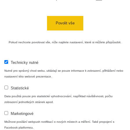
Povolit vše
Pokud nechcete povolovat vše, níže najdete nastavení, které si můžete přizpůsobit.
Technicky nutné
Nutné pro správný chod webu, ukládají se pouze informace k zobrazení, přihlášení nebo
nastavení této webové prezentace.
Statistické
Data použitá pouze pro statistické vyhodnocování, například návštěvnosti, počtu
zobrazení jednotlivých stránek apod.
Marketingové
Možnost posílání webpush notifikací o nových místech a měření. Také propojení s
Facebook platformou.