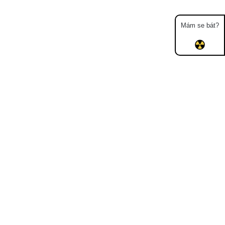
Mám se bát?
Mapa
Měření
Lidé