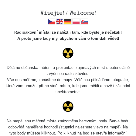
Vítejte! / Welcome!
Radioaktivní místa lze nalézt i tam, kde byste je nečekali!
A proto jsme tady my, abychom vám o tom dali vědět!
Chcete vidět data o tomto místě? Přihlašte se prosím
Děláme občanská měření a prezentaci zajímavých míst s potenciálně
zvýšenou radioaktivitou.
Chci se přihlásit
Vše co změříme, zanášíme do mapy. Většinou přikládáme fotografie,
které vám umožní přímo vidět místo, kde jsme měřili a nově i základní
spektrometrie.
Na mapě jsou měřená místa znázorněna barevnými body. Barva bodu
odpovídá naměřené hodnotě (stupnici naleznete vlevo na mapě). Na
tyto body můžete kliknout. Po kliknutí na bod se otevře informační