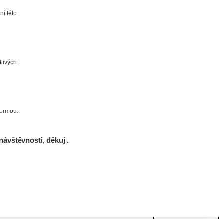
ní této
tlivých
formou.
návštěvnosti, děkuji.
Mám se bát?