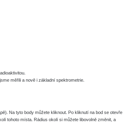
 nás
Podpořte nás
Studnice
Kontakt
Přihlásit
polek Žhavá Místa z. s.
Akce
Stanovy spolku
Tipy a rady
Členství ve spolku
Návody a manuály
Statutární orgán
Zajímavosti
dioaktivitou.
Experimenty
me měřili a nově i základní spektrometrie.
Videa
. Na tyto body můžete kliknout. Po kliknutí na bod se otevře
olí tohoto místa. Rádius okolí si můžete libovolně změnit, a