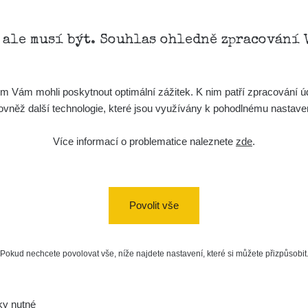
, ale musí být. Souhlas ohledně zpracování 
Vám mohli poskytnout optimální zážitek. K nim patří zpracování úd
t, rovněž další technologie, které jsou využívány k pohodlnému nastav
Více informací o problematice naleznete
zde
.
Povolit vše
Pokud nechcete povolovat vše, níže najdete nastavení, které si můžete přizpůsobit
ky nutné