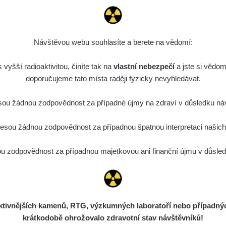
Návštěvou webu souhlasíte a berete na vědomí:
vyšší radioaktivitou, činíte tak na
vlastní nebezpečí
a jste si vědom
doporučujeme tato místa raději fyzicky nevyhledávat.
ou žádnou zodpovědnost za případné újmy na zdraví v důsledku náv
sou žádnou zodpovědnost za případnou špatnou interpretaci našich d
 zodpovědnost za případnou majetkovou ani finanční újmu v důsledk
ivnějších kamenů, RTG, výzkumných laboratoří nebo případných 
krátkodobě ohrožovalo zdravotní stav návštěvníků!