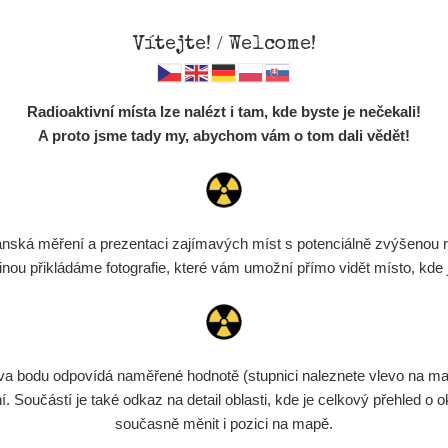
Vítejte! / Welcome!
Mapa
Měření
Lidé
O
Radioaktivní místa lze nalézt i tam, kde byste je nečekali!
Místa
S
A proto jsme tady my, abychom vám o tom dali vědět!
Cesty
Chcete vidět data o tomto místě? Přihlašte se prosím
Předměty
Monitoring
ská měření a prezentaci zajímavých míst s potenciálně zvýšenou ra
Chci se přihlásit
Spektra
u přikládáme fotografie, které vám umožní přímo vidět místo, kde js
Výběr dozimetru
Půjčovna
bodu odpovídá naměřené hodnotě (stupnici naleznete vlevo na mapě)
Součástí je také odkaz na detail oblasti, kde je celkový přehled o ok
současně měnit i pozici na mapě.