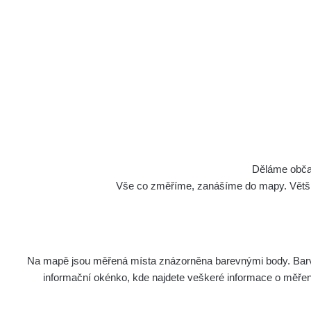
Děláme občan
Vše co změříme, zanášíme do mapy. Většino
Na mapě jsou měřená místa znázorněna barevnými body. Barva 
informační okénko, kde najdete veškeré informace o měření. 