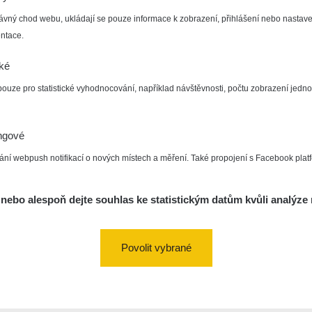
ávný chod webu, ukládají se pouze informace k zobrazení, přihlášení nebo nastave
ntace.
cké
pouze pro statistické vyhodnocování, například návštěvnosti, počtu zobrazení jedno
ngové
ání webpush notifikací o nových místech a měření. Také propojení s Facebook plat
nebo alespoň dejte souhlas ke statistickým datům kvůli analýze 
Povolit vybrané