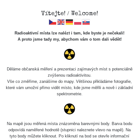
Vítejte! / Welcome!
Radioaktivní místa lze nalézt i tam, kde byste je nečekali!
A proto jsme tady my, abychom vám o tom dali vědět!
Chcete vidět data o tomto místě? Přihlašte se prosím
Děláme občanská měření a prezentaci zajímavých míst s potenciálně
zvýšenou radioaktivitou.
Chci se přihlásit
Vše co změříme, zanášíme do mapy. Většinou přikládáme fotografie,
které vám umožní přímo vidět místo, kde jsme měřili a nově i základní
spektrometrie.
Na mapě jsou měřená místa znázorněna barevnými body. Barva bodu
odpovídá naměřené hodnotě (stupnici naleznete vlevo na mapě). Na
tyto body můžete kliknout. Po kliknutí na bod se otevře informační