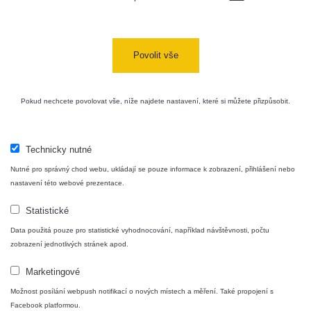
Povolit vše
Pokud nechcete povolovat vše, níže najdete nastavení, které si můžete přizpůsobit.
Technicky nutné
Nutné pro správný chod webu, ukládají se pouze informace k zobrazení, přihlášení nebo
nastavení této webové prezentace.
Statistické
Data použitá pouze pro statistické vyhodnocování, například návštěvnosti, počtu
zobrazení jednotlivých stránek apod.
Marketingové
Možnost posílání webpush notifikací o nových místech a měření. Také propojení s
Facebook platformou.