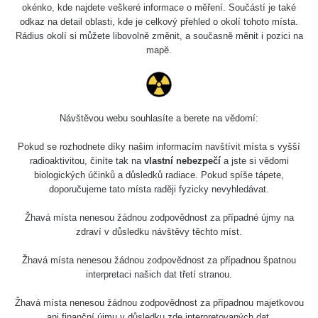
okénko, kde najdete veškeré informace o měření. Součástí je také
odkaz na detail oblasti, kde je celkový přehled o okolí tohoto místa.
Rádius okolí si můžete libovolně změnit, a současně měnit i pozici na
mapě.
Návštěvou webu souhlasíte a berete na vědomí:
Pokud se rozhodnete díky našim informacím navštívit místa s vyšší
radioaktivitou, činíte tak na
vlastní nebezpečí
a jste si vědomi
biologických účinků a důsledků radiace. Pokud spíše tápete,
doporučujeme tato místa raději fyzicky nevyhledávat.
Žhavá místa nenesou žádnou zodpovědnost za případné újmy na
zdraví v důsledku návštěvy těchto míst.
Žhavá místa nenesou žádnou zodpovědnost za případnou špatnou
interpretaci našich dat třetí stranou.
Žhavá místa nenesou žádnou zodpovědnost za případnou majetkovou
ani finanční újmu v důsledku zde interpretovaných dat.