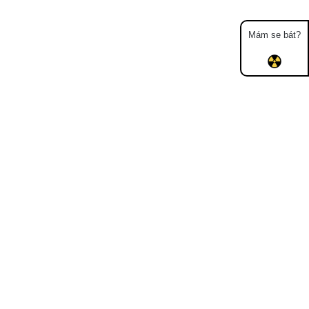
Mám se bát?
Mapa
Měření
Lidé