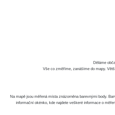
Děláme občan
Vše co změříme, zanášíme do mapy. Většino
Na mapě jsou měřená místa znázorněna barevnými body. Barva 
informační okénko, kde najdete veškeré informace o měření. 