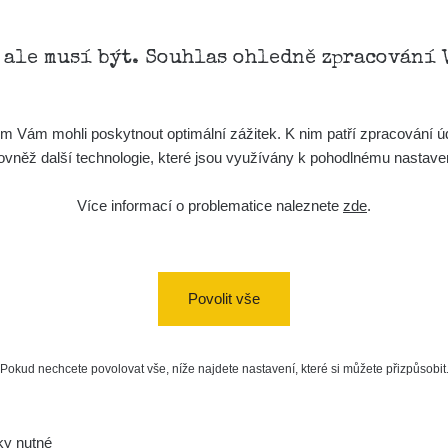
, ale musí být. Souhlas ohledně zpracování 
Vám mohli poskytnout optimální zážitek. K nim patří zpracování úd
t, rovněž další technologie, které jsou využívány k pohodlnému nastav
Více informací o problematice naleznete
zde
.
Povolit vše
Pokud nechcete povolovat vše, níže najdete nastavení, které si můžete přizpůsobit
ky nutné