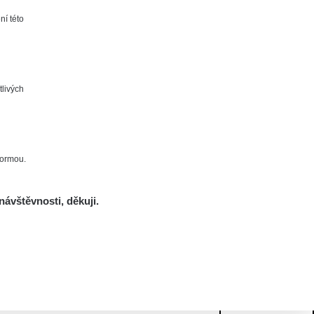
ní této
tlivých
formou.
návštěvnosti, děkuji.
Mám se bát?