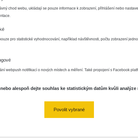
ávný chod webu, ukládají se pouze informace k zobrazení, přihlášení nebo nastave
ntace.
cké
pouze pro statistické vyhodnocování, například návštěvnosti, počtu zobrazení jedno
ngové
ání webpush notifikací o nových místech a měření. Také propojení s Facebook plat
nebo alespoň dejte souhlas ke statistickým datům kvůli analýze 
Povolit vybrané