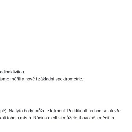
 nás
Podpořte nás
Studnice
Kontakt
Přihlásit
polek Žhavá Místa z. s.
Akce
Stanovy spolku
Tipy a rady
Členství ve spolku
Návody a manuály
Statutární orgán
Zajímavosti
dioaktivitou.
Experimenty
me měřili a nově i základní spektrometrie.
Videa
. Na tyto body můžete kliknout. Po kliknutí na bod se otevře
olí tohoto místa. Rádius okolí si můžete libovolně změnit, a