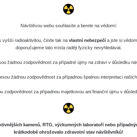
Návštěvou webu souhlasíte a berete na vědomí:
vyšší radioaktivitou, činíte tak na
vlastní nebezpečí
a jste si vědom
doporučujeme tato místa raději fyzicky nevyhledávat.
ou žádnou zodpovědnost za případné újmy na zdraví v důsledku náv
sou žádnou zodpovědnost za případnou špatnou interpretaci našich d
 zodpovědnost za případnou majetkovou ani finanční újmu v důsledk
ivnějších kamenů, RTG, výzkumných laboratoří nebo případných 
krátkodobě ohrožovalo zdravotní stav návštěvníků!