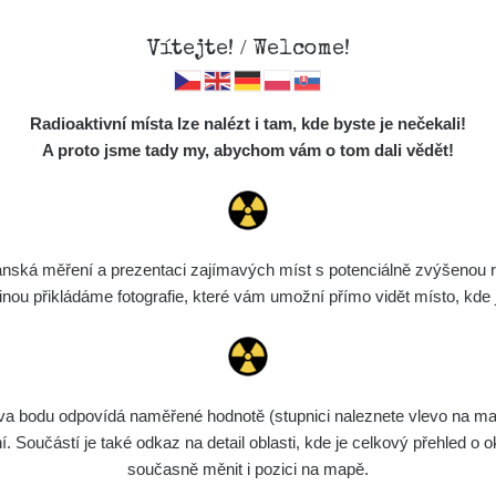
Vítejte! / Welcome!
Mapa
Měření
Lidé
O
Radioaktivní místa lze nalézt i tam, kde byste je nečekali!
Místa
S
A proto jsme tady my, abychom vám o tom dali vědět!
Cesty
Chcete vidět data o tomto místě? Přihlašte se prosím
Předměty
Monitoring
ská měření a prezentaci zajímavých míst s potenciálně zvýšenou ra
Chci se přihlásit
Spektra
u přikládáme fotografie, které vám umožní přímo vidět místo, kde js
Výběr dozimetru
Půjčovna
bodu odpovídá naměřené hodnotě (stupnici naleznete vlevo na mapě)
Součástí je také odkaz na detail oblasti, kde je celkový přehled o ok
současně měnit i pozici na mapě.