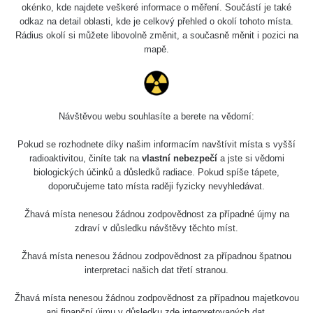
okénko, kde najdete veškeré informace o měření. Součástí je také
odkaz na detail oblasti, kde je celkový přehled o okolí tohoto místa.
Rádius okolí si můžete libovolně změnit, a současně měnit i pozici na
mapě.
Návštěvou webu souhlasíte a berete na vědomí:
Pokud se rozhodnete díky našim informacím navštívit místa s vyšší
radioaktivitou, činíte tak na
vlastní nebezpečí
a jste si vědomi
biologických účinků a důsledků radiace. Pokud spíše tápete,
doporučujeme tato místa raději fyzicky nevyhledávat.
Žhavá místa nenesou žádnou zodpovědnost za případné újmy na
zdraví v důsledku návštěvy těchto míst.
Žhavá místa nenesou žádnou zodpovědnost za případnou špatnou
interpretaci našich dat třetí stranou.
Žhavá místa nenesou žádnou zodpovědnost za případnou majetkovou
ani finanční újmu v důsledku zde interpretovaných dat.