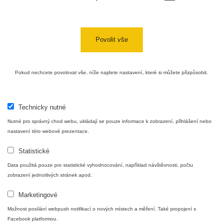
Povolit vše
Pokud nechcete povolovat vše, níže najdete nastavení, které si můžete přizpůsobit.
Technicky nutné
Nutné pro správný chod webu, ukládají se pouze informace k zobrazení, přihlášení nebo
nastavení této webové prezentace.
Statistické
Data použitá pouze pro statistické vyhodnocování, například návštěvnosti, počtu
zobrazení jednotlivých stránek apod.
Marketingové
Možnost posílání webpush notifikací o nových místech a měření. Také propojení s
Facebook platformou.