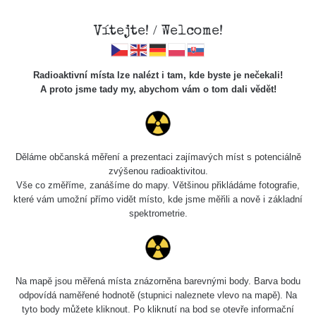
Vítejte! / Welcome!
Radioaktivní místa lze nalézt i tam, kde byste je nečekali!
A proto jsme tady my, abychom vám o tom dali vědět!
Chcete vidět data o tomto místě? Přihlašte se prosím
Děláme občanská měření a prezentaci zajímavých míst s potenciálně
zvýšenou radioaktivitou.
Chci se přihlásit
Vše co změříme, zanášíme do mapy. Většinou přikládáme fotografie,
které vám umožní přímo vidět místo, kde jsme měřili a nově i základní
spektrometrie.
Na mapě jsou měřená místa znázorněna barevnými body. Barva bodu
odpovídá naměřené hodnotě (stupnici naleznete vlevo na mapě). Na
tyto body můžete kliknout. Po kliknutí na bod se otevře informační