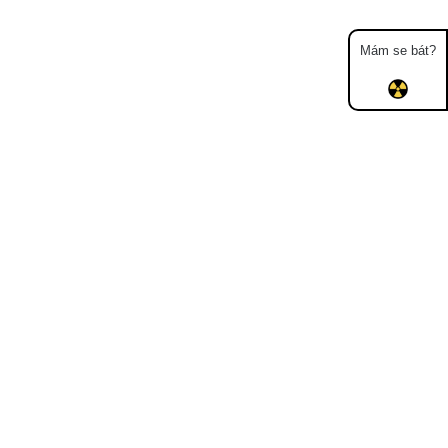
Mám se bát?
Mapa
Měření
Lidé