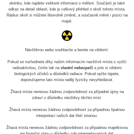
okénko, kde najdete veškeré informace o měření. Součástí je také
odkaz na detail oblasti, kde je celkový přehled o okolí tohoto místa.
Rádius okolí si můžete libovolně změnit, a současně měnit i pozici na
mapě.
Návštěvou webu souhlasíte a berete na vědomí:
Pokud se rozhodnete díky našim informacím navštívit místa s vyšší
radioaktivitou, činíte tak na
vlastní nebezpečí
a jste si vědomi
biologických účinků a důsledků radiace. Pokud spíše tápete,
doporučujeme tato místa raději fyzicky nevyhledávat.
Žhavá místa nenesou žádnou zodpovědnost za případné újmy na
zdraví v důsledku návštěvy těchto míst.
Žhavá místa nenesou žádnou zodpovědnost za případnou špatnou
interpretaci našich dat třetí stranou.
Žhavá místa nenesou žádnou zodpovědnost za případnou majetkovou
ani finanční újmu v důsledku zde interpretovaných dat.