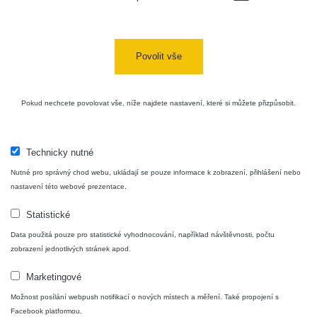
Povolit vše
Pokud nechcete povolovat vše, níže najdete nastavení, které si můžete přizpůsobit.
Technicky nutné
Nutné pro správný chod webu, ukládají se pouze informace k zobrazení, přihlášení nebo
nastavení této webové prezentace.
Statistické
Data použitá pouze pro statistické vyhodnocování, například návštěvnosti, počtu
zobrazení jednotlivých stránek apod.
Marketingové
Možnost posílání webpush notifikací o nových místech a měření. Také propojení s
Facebook platformou.