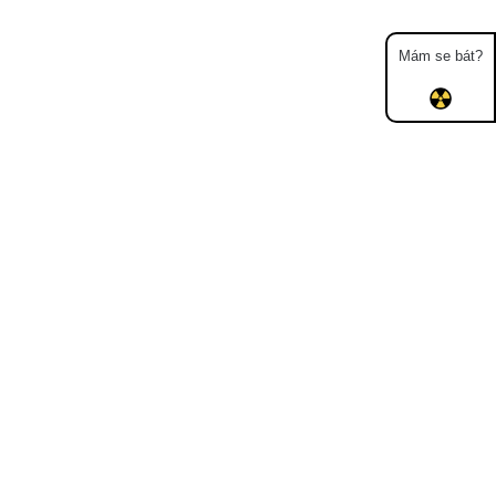
Mám se bát?
Mapa
Měření
Lidé