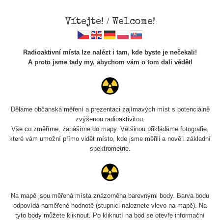
Vítejte! / Welcome!
Radioaktivní místa lze nalézt i tam, kde byste je nečekali!
A proto jsme tady my, abychom vám o tom dali vědět!
Chcete vidět data o tomto místě? Přihlašte se prosím
Děláme občanská měření a prezentaci zajímavých míst s potenciálně
zvýšenou radioaktivitou.
Chci se přihlásit
Vše co změříme, zanášíme do mapy. Většinou přikládáme fotografie,
které vám umožní přímo vidět místo, kde jsme měřili a nově i základní
spektrometrie.
Na mapě jsou měřená místa znázorněna barevnými body. Barva bodu
odpovídá naměřené hodnotě (stupnici naleznete vlevo na mapě). Na
tyto body můžete kliknout. Po kliknutí na bod se otevře informační