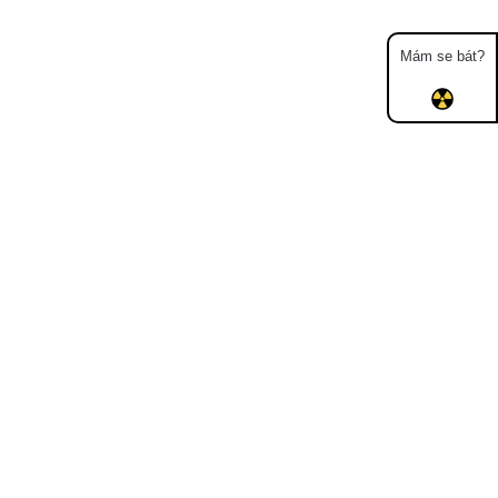
Mám se bát?
Mapa
Měření
Lidé