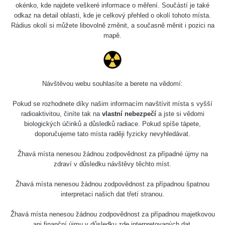
okénko, kde najdete veškeré informace o měření. Součástí je také
odkaz na detail oblasti, kde je celkový přehled o okolí tohoto místa.
Rádius okolí si můžete libovolně změnit, a současně měnit i pozici na
mapě.
Návštěvou webu souhlasíte a berete na vědomí:
Pokud se rozhodnete díky našim informacím navštívit místa s vyšší
radioaktivitou, činíte tak na
vlastní nebezpečí
a jste si vědomi
biologických účinků a důsledků radiace. Pokud spíše tápete,
doporučujeme tato místa raději fyzicky nevyhledávat.
Žhavá místa nenesou žádnou zodpovědnost za případné újmy na
zdraví v důsledku návštěvy těchto míst.
Žhavá místa nenesou žádnou zodpovědnost za případnou špatnou
interpretaci našich dat třetí stranou.
Žhavá místa nenesou žádnou zodpovědnost za případnou majetkovou
ani finanční újmu v důsledku zde interpretovaných dat.