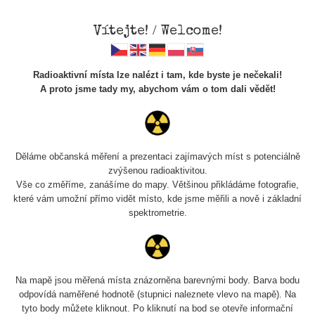
Vítejte! / Welcome!
Radioaktivní místa lze nalézt i tam, kde byste je nečekali!
A proto jsme tady my, abychom vám o tom dali vědět!
Chcete vidět data o tomto místě? Přihlašte se prosím
Děláme občanská měření a prezentaci zajímavých míst s potenciálně
zvýšenou radioaktivitou.
Chci se přihlásit
Vše co změříme, zanášíme do mapy. Většinou přikládáme fotografie,
které vám umožní přímo vidět místo, kde jsme měřili a nově i základní
spektrometrie.
Na mapě jsou měřená místa znázorněna barevnými body. Barva bodu
odpovídá naměřené hodnotě (stupnici naleznete vlevo na mapě). Na
tyto body můžete kliknout. Po kliknutí na bod se otevře informační