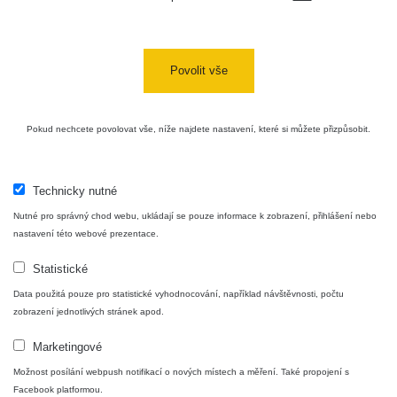
Povolit vše
Pokud nechcete povolovat vše, níže najdete nastavení, které si můžete přizpůsobit.
Technicky nutné
Nutné pro správný chod webu, ukládají se pouze informace k zobrazení, přihlášení nebo
nastavení této webové prezentace.
Statistické
Data použitá pouze pro statistické vyhodnocování, například návštěvnosti, počtu
zobrazení jednotlivých stránek apod.
Marketingové
Možnost posílání webpush notifikací o nových místech a měření. Také propojení s
Facebook platformou.