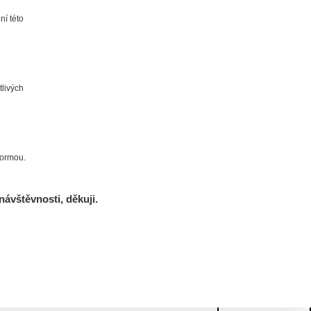
ní této
tlivých
formou.
návštěvnosti, děkuji.
Mám se bát?