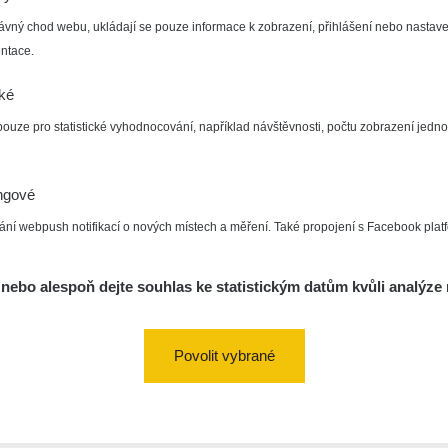
ávný chod webu, ukládají se pouze informace k zobrazení, přihlášení nebo nastave
ntace.
cké
pouze pro statistické vyhodnocování, například návštěvnosti, počtu zobrazení jedno
ngové
ání webpush notifikací o nových místech a měření. Také propojení s Facebook plat
nebo alespoň dejte souhlas ke statistickým datům kvůli analýze 
Povolit vybrané