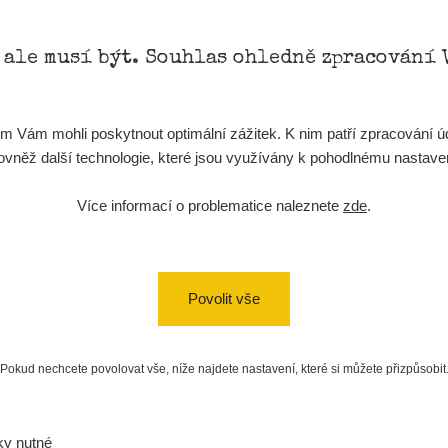
, ale musí být. Souhlas ohledně zpracování 
Vám mohli poskytnout optimální zážitek. K nim patří zpracování úd
t, rovněž další technologie, které jsou využívány k pohodlnému nastav
Více informací o problematice naleznete
zde
.
Povolit vše
Pokud nechcete povolovat vše, níže najdete nastavení, které si můžete přizpůsobit
ky nutné