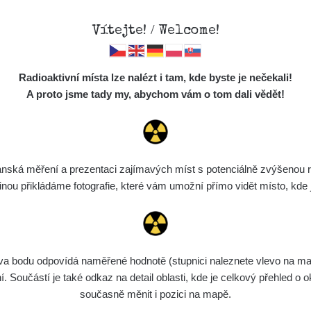
Vítejte! / Welcome!
Mapa
Měření
Lidé
O
Radioaktivní místa lze nalézt i tam, kde byste je nečekali!
Místa
S
A proto jsme tady my, abychom vám o tom dali vědět!
Cesty
Chcete vidět data o tomto místě? Přihlašte se prosím
Předměty
Monitoring
ská měření a prezentaci zajímavých míst s potenciálně zvýšenou ra
Chci se přihlásit
Spektra
u přikládáme fotografie, které vám umožní přímo vidět místo, kde js
Výběr dozimetru
Půjčovna
bodu odpovídá naměřené hodnotě (stupnici naleznete vlevo na mapě)
Součástí je také odkaz na detail oblasti, kde je celkový přehled o ok
současně měnit i pozici na mapě.