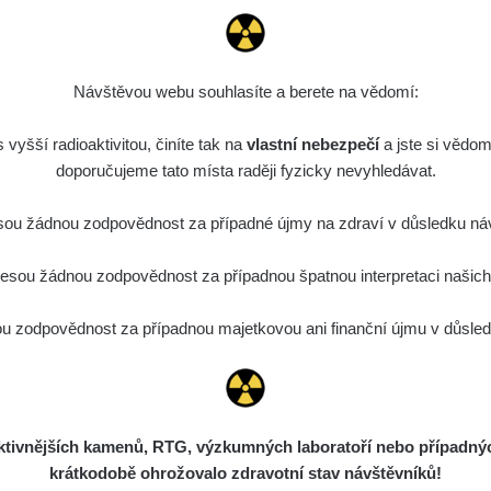
Návštěvou webu souhlasíte a berete na vědomí:
vyšší radioaktivitou, činíte tak na
vlastní nebezpečí
a jste si vědom
doporučujeme tato místa raději fyzicky nevyhledávat.
ou žádnou zodpovědnost za případné újmy na zdraví v důsledku náv
sou žádnou zodpovědnost za případnou špatnou interpretaci našich d
 zodpovědnost za případnou majetkovou ani finanční újmu v důsledk
ivnějších kamenů, RTG, výzkumných laboratoří nebo případných 
krátkodobě ohrožovalo zdravotní stav návštěvníků!