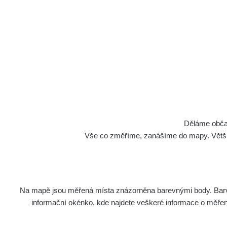
Děláme občan
Vše co změříme, zanášíme do mapy. Většino
Na mapě jsou měřená místa znázorněna barevnými body. Barva 
informační okénko, kde najdete veškeré informace o měření. 