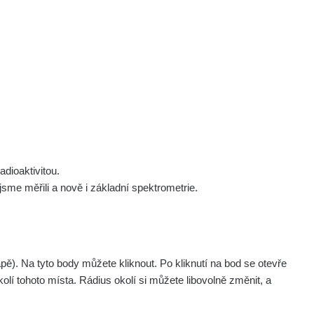
 nás
Podpořte nás
Studnice
Kontakt
Přihlásit
polek Žhavá Místa z. s.
Akce
Stanovy spolku
Tipy a rady
Členství ve spolku
Návody a manuály
Statutární orgán
Zajímavosti
dioaktivitou.
Experimenty
me měřili a nově i základní spektrometrie.
Videa
. Na tyto body můžete kliknout. Po kliknutí na bod se otevře
olí tohoto místa. Rádius okolí si můžete libovolně změnit, a