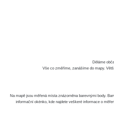
Děláme občan
Vše co změříme, zanášíme do mapy. Většino
Na mapě jsou měřená místa znázorněna barevnými body. Barva 
informační okénko, kde najdete veškeré informace o měření. 