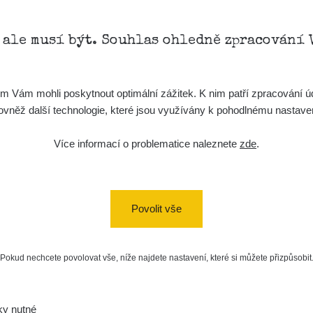
, ale musí být. Souhlas ohledně zpracování 
Vám mohli poskytnout optimální zážitek. K nim patří zpracování úd
t, rovněž další technologie, které jsou využívány k pohodlnému nastav
Více informací o problematice naleznete
zde
.
Povolit vše
Pokud nechcete povolovat vše, níže najdete nastavení, které si můžete přizpůsobit
ky nutné