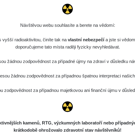
Návštěvou webu souhlasíte a berete na vědomí:
vyšší radioaktivitou, činíte tak na
vlastní nebezpečí
a jste si vědom
doporučujeme tato místa raději fyzicky nevyhledávat.
ou žádnou zodpovědnost za případné újmy na zdraví v důsledku náv
sou žádnou zodpovědnost za případnou špatnou interpretaci našich d
 zodpovědnost za případnou majetkovou ani finanční újmu v důsledk
ivnějších kamenů, RTG, výzkumných laboratoří nebo případných 
krátkodobě ohrožovalo zdravotní stav návštěvníků!