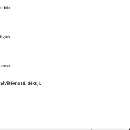
ní této
tlivých
formou.
návštěvnosti, děkuji.
Mám se bát?