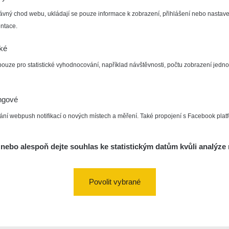
ávný chod webu, ukládají se pouze informace k zobrazení, přihlášení nebo nastave
ntace.
cké
pouze pro statistické vyhodnocování, například návštěvnosti, počtu zobrazení jedno
ngové
ání webpush notifikací o nových místech a měření. Také propojení s Facebook plat
nebo alespoň dejte souhlas ke statistickým datům kvůli analýze 
Povolit vybrané