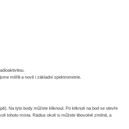
 nás
Podpořte nás
Studnice
Kontakt
Přihlásit
polek Žhavá Místa z. s.
Akce
Stanovy spolku
Tipy a rady
Členství ve spolku
Návody a manuály
Statutární orgán
Zajímavosti
dioaktivitou.
Experimenty
me měřili a nově i základní spektrometrie.
Videa
. Na tyto body můžete kliknout. Po kliknutí na bod se otevře
olí tohoto místa. Rádius okolí si můžete libovolně změnit, a