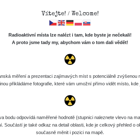
Vítejte! / Welcome!
Mapa
Měření
Lidé
O
Radioaktivní místa lze nalézt i tam, kde byste je nečekali!
Místa
S
A proto jsme tady my, abychom vám o tom dali vědět!
Cesty
Chcete vidět data o tomto místě? Přihlašte se prosím
Předměty
Monitoring
ská měření a prezentaci zajímavých míst s potenciálně zvýšenou ra
Chci se přihlásit
Spektra
u přikládáme fotografie, které vám umožní přímo vidět místo, kde js
Výběr dozimetru
Půjčovna
bodu odpovídá naměřené hodnotě (stupnici naleznete vlevo na mapě)
Součástí je také odkaz na detail oblasti, kde je celkový přehled o ok
současně měnit i pozici na mapě.