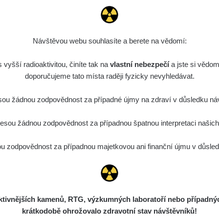
Návštěvou webu souhlasíte a berete na vědomí:
vyšší radioaktivitou, činíte tak na
vlastní nebezpečí
a jste si vědom
doporučujeme tato místa raději fyzicky nevyhledávat.
ou žádnou zodpovědnost za případné újmy na zdraví v důsledku náv
sou žádnou zodpovědnost za případnou špatnou interpretaci našich d
 zodpovědnost za případnou majetkovou ani finanční újmu v důsledk
ivnějších kamenů, RTG, výzkumných laboratoří nebo případných 
krátkodobě ohrožovalo zdravotní stav návštěvníků!