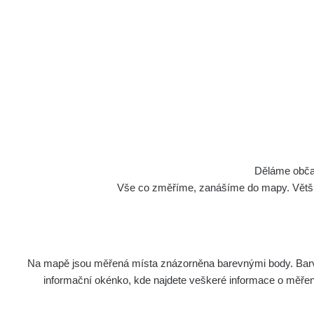
Děláme občan
Vše co změříme, zanášíme do mapy. Většino
Na mapě jsou měřená místa znázorněna barevnými body. Barva 
informační okénko, kde najdete veškeré informace o měření. 