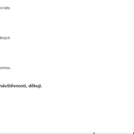
ní této
tlivých
formou.
návštěvnosti, děkuji.
Mám se bát?