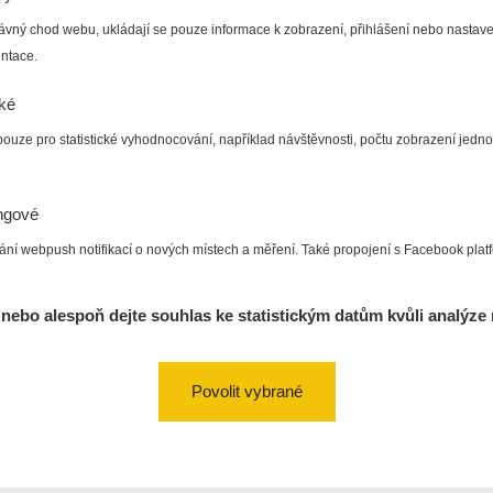
ávný chod webu, ukládají se pouze informace k zobrazení, přihlášení nebo nastave
ntace.
cké
pouze pro statistické vyhodnocování, například návštěvnosti, počtu zobrazení jedno
ngové
ání webpush notifikací o nových místech a měření. Také propojení s Facebook plat
nebo alespoň dejte souhlas ke statistickým datům kvůli analýze 
Povolit vybrané