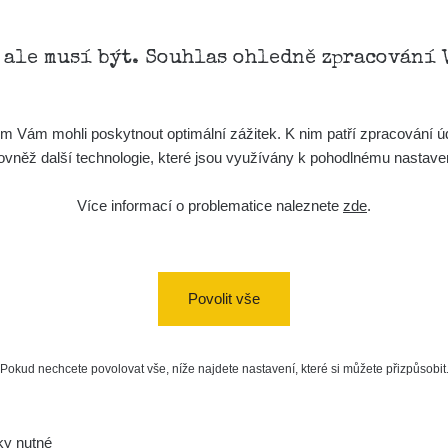
, ale musí být. Souhlas ohledně zpracování 
Vám mohli poskytnout optimální zážitek. K nim patří zpracování úd
t, rovněž další technologie, které jsou využívány k pohodlnému nastav
Více informací o problematice naleznete
zde
.
Povolit vše
Pokud nechcete povolovat vše, níže najdete nastavení, které si můžete přizpůsobit
ky nutné