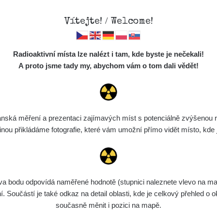
Vítejte! / Welcome!
Mapa
Měření
Lidé
O
Radioaktivní místa lze nalézt i tam, kde byste je nečekali!
Místa
S
A proto jsme tady my, abychom vám o tom dali vědět!
Cesty
Chcete vidět data o tomto místě? Přihlašte se prosím
Předměty
Monitoring
ská měření a prezentaci zajímavých míst s potenciálně zvýšenou ra
Chci se přihlásit
Spektra
u přikládáme fotografie, které vám umožní přímo vidět místo, kde js
Výběr dozimetru
Půjčovna
bodu odpovídá naměřené hodnotě (stupnici naleznete vlevo na mapě)
Součástí je také odkaz na detail oblasti, kde je celkový přehled o ok
současně měnit i pozici na mapě.