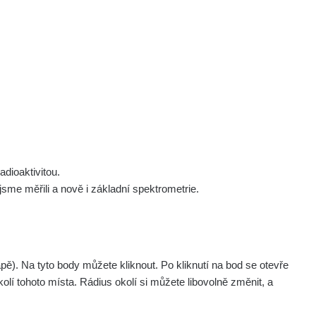
 nás
Podpořte nás
Studnice
Kontakt
Přihlásit
polek Žhavá Místa z. s.
Akce
Stanovy spolku
Tipy a rady
Členství ve spolku
Návody a manuály
Statutární orgán
Zajímavosti
dioaktivitou.
Experimenty
me měřili a nově i základní spektrometrie.
Videa
. Na tyto body můžete kliknout. Po kliknutí na bod se otevře
olí tohoto místa. Rádius okolí si můžete libovolně změnit, a