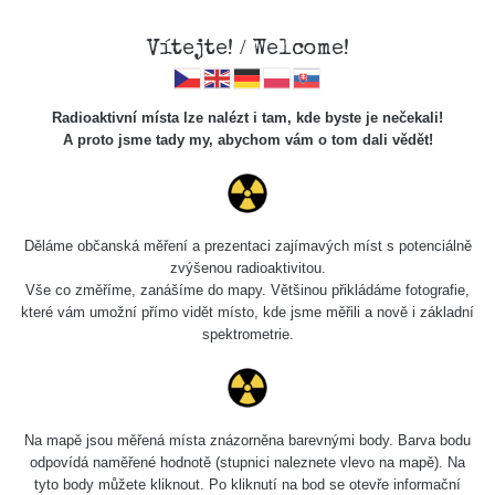
Vítejte! / Welcome!
Radioaktivní místa lze nalézt i tam, kde byste je nečekali!
A proto jsme tady my, abychom vám o tom dali vědět!
Chcete vidět data o tomto místě? Přihlašte se prosím
Děláme občanská měření a prezentaci zajímavých míst s potenciálně
zvýšenou radioaktivitou.
Chci se přihlásit
Vše co změříme, zanášíme do mapy. Většinou přikládáme fotografie,
které vám umožní přímo vidět místo, kde jsme měřili a nově i základní
spektrometrie.
Na mapě jsou měřená místa znázorněna barevnými body. Barva bodu
odpovídá naměřené hodnotě (stupnici naleznete vlevo na mapě). Na
tyto body můžete kliknout. Po kliknutí na bod se otevře informační