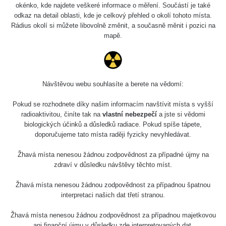
okénko, kde najdete veškeré informace o měření. Součástí je také
odkaz na detail oblasti, kde je celkový přehled o okolí tohoto místa.
Rádius okolí si můžete libovolně změnit, a současně měnit i pozici na
mapě.
Návštěvou webu souhlasíte a berete na vědomí:
Pokud se rozhodnete díky našim informacím navštívit místa s vyšší
radioaktivitou, činíte tak na
vlastní nebezpečí
a jste si vědomi
biologických účinků a důsledků radiace. Pokud spíše tápete,
doporučujeme tato místa raději fyzicky nevyhledávat.
Žhavá místa nenesou žádnou zodpovědnost za případné újmy na
zdraví v důsledku návštěvy těchto míst.
Žhavá místa nenesou žádnou zodpovědnost za případnou špatnou
interpretaci našich dat třetí stranou.
Žhavá místa nenesou žádnou zodpovědnost za případnou majetkovou
ani finanční újmu v důsledku zde interpretovaných dat.