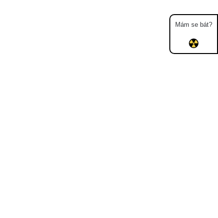
Mám se bát?
Mapa
Měření
Lidé