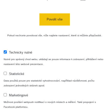
Povolit vše
Pokud nechcete povolovat vše, níže najdete nastavení, které si můžete přizpůsobit.
Technicky nutné
Nutné pro správný chod webu, ukládají se pouze informace k zobrazení, přihlášení nebo
nastavení této webové prezentace.
Statistické
Data použitá pouze pro statistické vyhodnocování, například návštěvnosti, počtu
zobrazení jednotlivých stránek apod.
Marketingové
Možnost posílání webpush notifikací o nových místech a měření. Také propojení s
Facebook platformou.