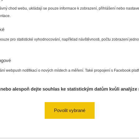
ávný chod webu, ukládají se pouze informace k zobrazení, přihlášení nebo nastave
ntace.
cké
pouze pro statistické vyhodnocování, například návštěvnosti, počtu zobrazení jedno
ngové
ání webpush notifikací o nových místech a měření. Také propojení s Facebook plat
nebo alespoň dejte souhlas ke statistickým datům kvůli analýze 
Povolit vybrané