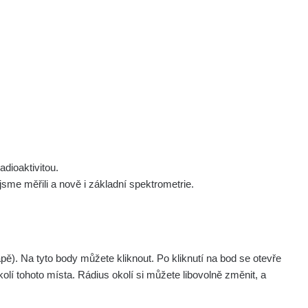
 nás
Podpořte nás
Studnice
Kontakt
Přihlásit
polek Žhavá Místa z. s.
Akce
Stanovy spolku
Tipy a rady
Členství ve spolku
Návody a manuály
Statutární orgán
Zajímavosti
dioaktivitou.
Experimenty
me měřili a nově i základní spektrometrie.
Videa
. Na tyto body můžete kliknout. Po kliknutí na bod se otevře
olí tohoto místa. Rádius okolí si můžete libovolně změnit, a