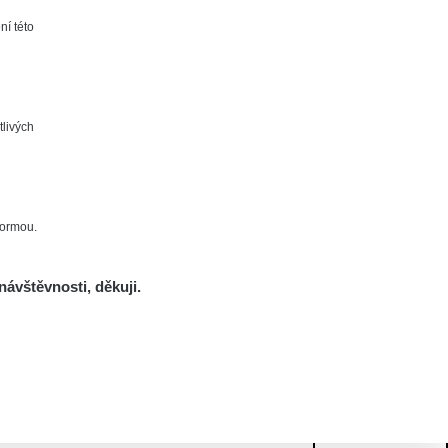
ní této
tlivých
formou.
návštěvnosti, děkuji.
Mám se bát?