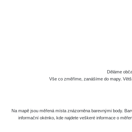
Děláme občan
Vše co změříme, zanášíme do mapy. Většino
Na mapě jsou měřená místa znázorněna barevnými body. Barva 
informační okénko, kde najdete veškeré informace o měření. 