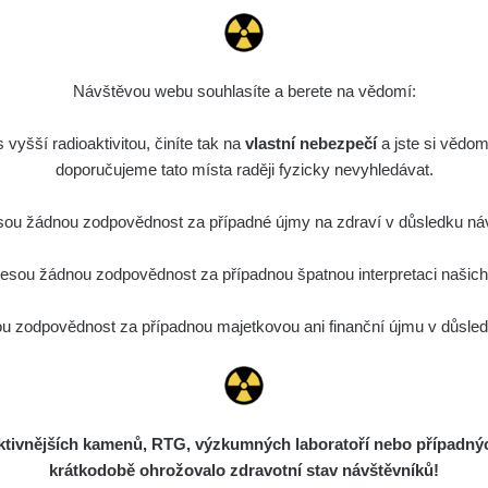
Návštěvou webu souhlasíte a berete na vědomí:
vyšší radioaktivitou, činíte tak na
vlastní nebezpečí
a jste si vědom
doporučujeme tato místa raději fyzicky nevyhledávat.
ou žádnou zodpovědnost za případné újmy na zdraví v důsledku náv
sou žádnou zodpovědnost za případnou špatnou interpretaci našich d
 zodpovědnost za případnou majetkovou ani finanční újmu v důsledk
ivnějších kamenů, RTG, výzkumných laboratoří nebo případných 
krátkodobě ohrožovalo zdravotní stav návštěvníků!