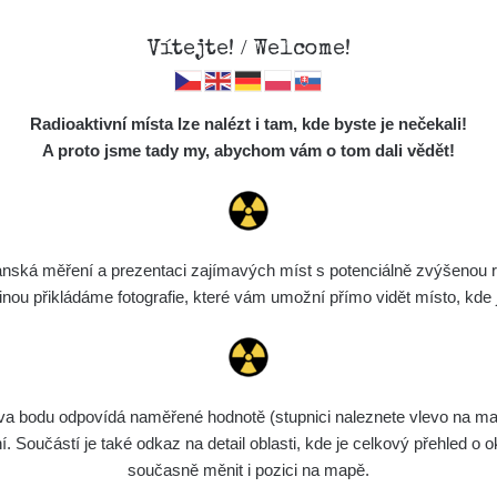
Vítejte! / Welcome!
Mapa
Měření
Lidé
O
Radioaktivní místa lze nalézt i tam, kde byste je nečekali!
Místa
S
A proto jsme tady my, abychom vám o tom dali vědět!
Cesty
Chcete vidět data o tomto místě? Přihlašte se prosím
Předměty
Monitoring
ská měření a prezentaci zajímavých míst s potenciálně zvýšenou ra
Chci se přihlásit
Spektra
u přikládáme fotografie, které vám umožní přímo vidět místo, kde js
Výběr dozimetru
Půjčovna
bodu odpovídá naměřené hodnotě (stupnici naleznete vlevo na mapě)
Součástí je také odkaz na detail oblasti, kde je celkový přehled o ok
současně měnit i pozici na mapě.