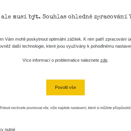
, ale musí být. Souhlas ohledně zpracování 
Vám mohli poskytnout optimální zážitek. K nim patří zpracování úd
t, rovněž další technologie, které jsou využívány k pohodlnému nastav
Více informací o problematice naleznete
zde
.
Povolit vše
Pokud nechcete povolovat vše, níže najdete nastavení, které si můžete přizpůsobit
ky nutné