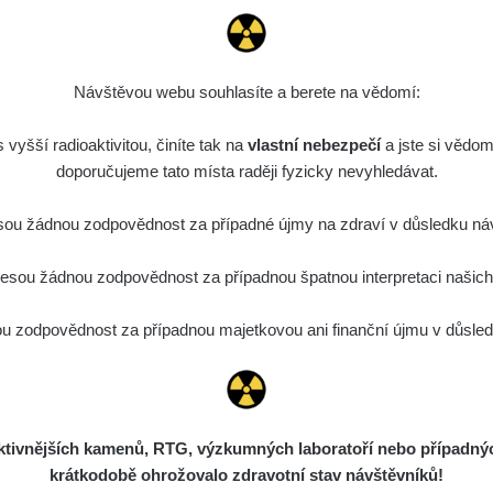
Návštěvou webu souhlasíte a berete na vědomí:
vyšší radioaktivitou, činíte tak na
vlastní nebezpečí
a jste si vědom
doporučujeme tato místa raději fyzicky nevyhledávat.
ou žádnou zodpovědnost za případné újmy na zdraví v důsledku náv
sou žádnou zodpovědnost za případnou špatnou interpretaci našich d
 zodpovědnost za případnou majetkovou ani finanční újmu v důsledk
ivnějších kamenů, RTG, výzkumných laboratoří nebo případných 
krátkodobě ohrožovalo zdravotní stav návštěvníků!