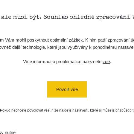
, ale musí být. Souhlas ohledně zpracování 
Vám mohli poskytnout optimální zážitek. K nim patří zpracování úd
t, rovněž další technologie, které jsou využívány k pohodlnému nastav
Více informací o problematice naleznete
zde
.
Povolit vše
Pokud nechcete povolovat vše, níže najdete nastavení, které si můžete přizpůsobit
ky nutné