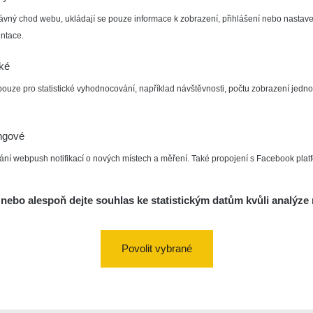
ávný chod webu, ukládají se pouze informace k zobrazení, přihlášení nebo nastave
ntace.
cké
pouze pro statistické vyhodnocování, například návštěvnosti, počtu zobrazení jedno
ngové
ání webpush notifikací o nových místech a měření. Také propojení s Facebook plat
nebo alespoň dejte souhlas ke statistickým datům kvůli analýze 
Povolit vybrané