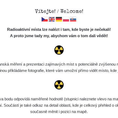
Vítejte! / Welcome!
Mapa
Měření
Lidé
O
Radioaktivní místa lze nalézt i tam, kde byste je nečekali!
Místa
S
A proto jsme tady my, abychom vám o tom dali vědět!
Cesty
Chcete vidět data o tomto místě? Přihlašte se prosím
Předměty
Monitoring
ská měření a prezentaci zajímavých míst s potenciálně zvýšenou ra
Chci se přihlásit
Spektra
u přikládáme fotografie, které vám umožní přímo vidět místo, kde js
Výběr dozimetru
Půjčovna
bodu odpovídá naměřené hodnotě (stupnici naleznete vlevo na mapě)
Součástí je také odkaz na detail oblasti, kde je celkový přehled o ok
současně měnit i pozici na mapě.