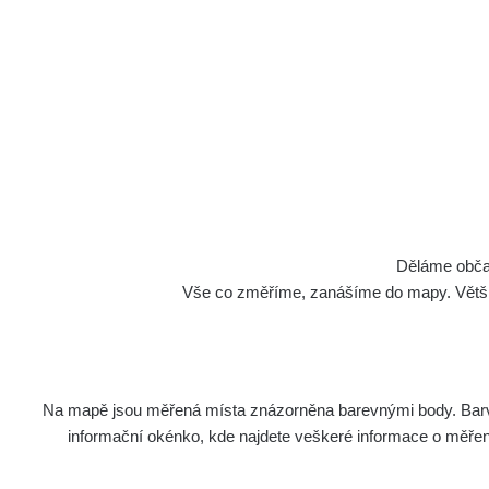
Děláme občan
Vše co změříme, zanášíme do mapy. Většino
Na mapě jsou měřená místa znázorněna barevnými body. Barva 
informační okénko, kde najdete veškeré informace o měření. 