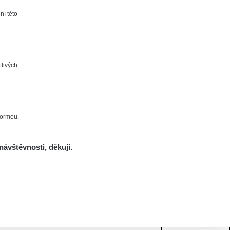
ní této
tlivých
formou.
návštěvnosti, děkuji.
Mám se bát?