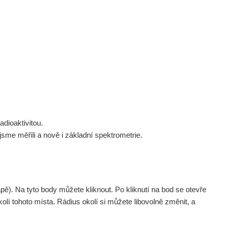
 nás
Podpořte nás
Studnice
Kontakt
Přihlásit
polek Žhavá Místa z. s.
Akce
Stanovy spolku
Tipy a rady
Členství ve spolku
Návody a manuály
Statutární orgán
Zajímavosti
dioaktivitou.
Experimenty
me měřili a nově i základní spektrometrie.
Videa
. Na tyto body můžete kliknout. Po kliknutí na bod se otevře
olí tohoto místa. Rádius okolí si můžete libovolně změnit, a