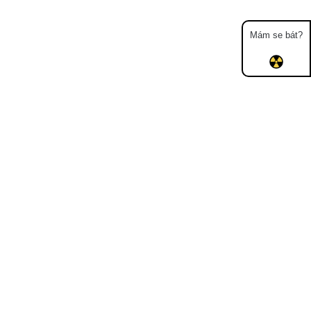
Mám se bát?
Mapa
Měření
Lidé