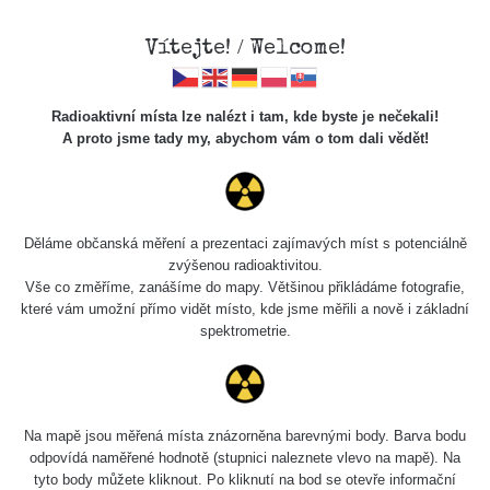
Vítejte! / Welcome!
Radioaktivní místa lze nalézt i tam, kde byste je nečekali!
A proto jsme tady my, abychom vám o tom dali vědět!
Chcete vidět data o tomto místě? Přihlašte se prosím
Děláme občanská měření a prezentaci zajímavých míst s potenciálně
zvýšenou radioaktivitou.
Chci se přihlásit
Vše co změříme, zanášíme do mapy. Většinou přikládáme fotografie,
které vám umožní přímo vidět místo, kde jsme měřili a nově i základní
spektrometrie.
Na mapě jsou měřená místa znázorněna barevnými body. Barva bodu
odpovídá naměřené hodnotě (stupnici naleznete vlevo na mapě). Na
tyto body můžete kliknout. Po kliknutí na bod se otevře informační