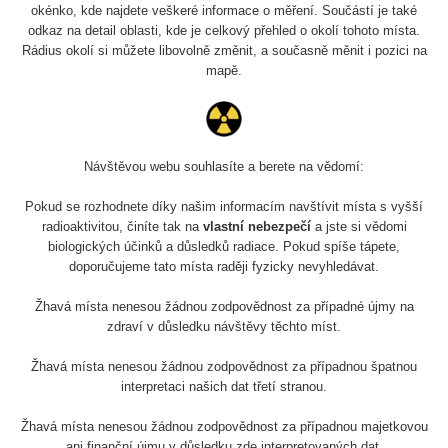
okénko, kde najdete veškeré informace o měření. Součástí je také
odkaz na detail oblasti, kde je celkový přehled o okolí tohoto místa.
Rádius okolí si můžete libovolně změnit, a současně měnit i pozici na
mapě.
Návštěvou webu souhlasíte a berete na vědomí:
Pokud se rozhodnete díky našim informacím navštívit místa s vyšší
radioaktivitou, činíte tak na
vlastní nebezpečí
a jste si vědomi
biologických účinků a důsledků radiace. Pokud spíše tápete,
doporučujeme tato místa raději fyzicky nevyhledávat.
Žhavá místa nenesou žádnou zodpovědnost za případné újmy na
zdraví v důsledku návštěvy těchto míst.
Žhavá místa nenesou žádnou zodpovědnost za případnou špatnou
interpretaci našich dat třetí stranou.
Žhavá místa nenesou žádnou zodpovědnost za případnou majetkovou
ani finanční újmu v důsledku zde interpretovaných dat.