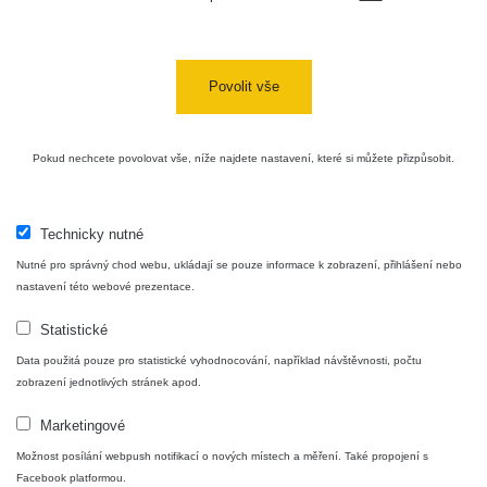
Povolit vše
Pokud nechcete povolovat vše, níže najdete nastavení, které si můžete přizpůsobit.
Technicky nutné
Nutné pro správný chod webu, ukládají se pouze informace k zobrazení, přihlášení nebo
nastavení této webové prezentace.
Statistické
Data použitá pouze pro statistické vyhodnocování, například návštěvnosti, počtu
zobrazení jednotlivých stránek apod.
Marketingové
Možnost posílání webpush notifikací o nových místech a měření. Také propojení s
Facebook platformou.